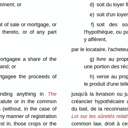
rnment; or
d)
soit du loyer 
e)
soit d'un loyer
 of sale or mortgage, or
f)
soit des s
 thereto, or of any part
l'hypothèque, ou p
y afférent,
par le locataire, l'achete
 mortgagee a share of the
g)
livre au prop
land; or
une portion des réco
rtgagee the proceeds of
h)
verse au prop
le produit d'une tell
tanding anything in
The
jusqu'à la livraison ou 
statute or in the common
créancier hypothécaire 
s (without, in the case of
du bail, de la reconnais
ny manner of registration
Loi sur les sûretés rela
est in, those crops or the
common law, droit à ces