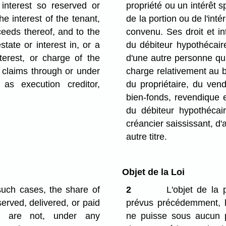
 interest so reserved or
propriété ou un intérêt 
he interest of the tenant,
de la portion ou de l'inté
ceeds thereof, and to the
convenu. Ses droit et int
tate or interest in, or a
du débiteur hypothécaire
terest, or charge of the
d'une autre personne qui
, claims through or under
charge relativement au b
as execution creditor,
du propriétaire, du ven
bien-fonds, revendique e
du débiteur hypothécai
créancier saississant, d
autre titre.
Objet de la Loi
l such cases, the share of
2
L'objet de la 
erved, delivered, or paid
prévus précédemment, le
ee are not, under any
ne puisse sous aucun p