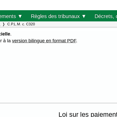
Décrets, 
ements ▼
Règles des tribunaux ▼
.
C.P.L.M. c. C320
ielle
.
er à la
version bilingue en format PDF
.
Loi sur les paiemen