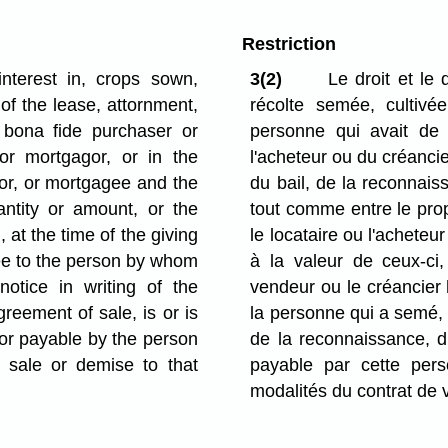
Restriction
nterest in, crops sown,
3(2)
Le droit et le 
of the lease, attornment,
récolte semée, cultivé
bona fide purchaser or
personne qui avait de 
or mortgagor, or in the
l'acheteur ou du créancie
dor, or mortgagee and the
du bail, de la reconnais
antity or amount, or the
tout comme entre le prop
 at the time of the giving
le locataire ou l'acheteu
gee to the person by whom
à la valeur de ceux-ci,
otice in writing of the
vendeur ou le créancier 
reement of sale, is or is
la personne qui a semé, c
 or payable by the person
de la reconnaissance, d
 sale or demise to that
payable par cette pers
modalités du contrat de v