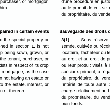
 purchaser, or mortgagor,
d'une procédure en justic
 him.
ou le produit de celle-ci 
du propriétaire, du vend
paired in certain events
Sauvegarde des droits d
nd the special property or
3(1)
Sous réserve d
oned in section 1, is not
semée, cultivée ou récolt
rop being sown, grown, or
locataire, l'acheteur ou 
the tenant, purchaser, or
au droit et au droit de p
ists in respect of its crop
ou leur produit visés à l
or mortgagee, as the case
spéciaux priment, à l'éga
on not having an estate or
du propriétaire, du ven
o the estate, interest, or
l'intérêt de toute autr
in or thereon.
charge relativement au b
du propriétaire, du ven
bien-fonds.