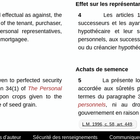
Effet sur les représentan
effectual as against, the
4
Les articles 1
of the tenant, purchaser,
successeurs et les ayant
rsonal representatives,
hypothécaire et leur s
r mortgagee.
personnels, aux successe
ou du créancier hypothéc
Achats de semence
iven to perfected security
5
La présente loi
on 34(1) of
The Personal
accordée aux sûretés pa
 upon crops given to the
termes du paragraphe 
 of seed grain.
personnels
, ni au dro
gouvernement en raison
L.M. 1996, c. 58, art. 449
.
s d'auteur
Sécurité des renseignements
Communiquer