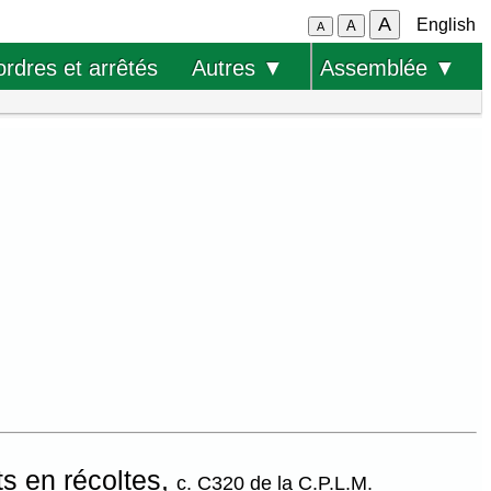
A
English
A
A
ordres et arrêtés
Autres ▼
Assemblée ▼
ts en récoltes,
c. C320 de la C.P.L.M.