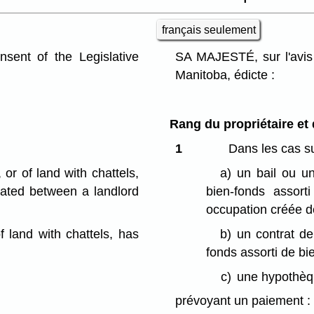
français seulement
ent of the Legislative
SA MAJESTÉ, sur l'avis 
Manitoba, édicte :
Rang du propriétaire et
1
Dans les cas su
 or of land with chattels,
a)
un bail ou u
ated between a landlord
bien-fonds assort
occupation créée de
f land with chattels, has
b)
un contrat de
fonds assorti de bi
c)
une hypothèqu
prévoyant un paiement :