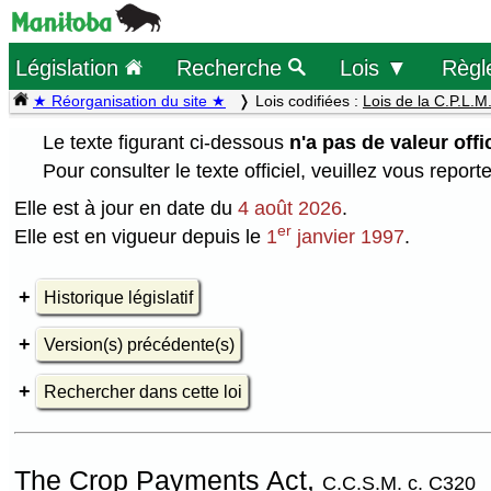
Législation
Recherche
Lois ▼
Règl
★ Réorganisation du site ★
Lois codifiées :
Lois de la C.P.L.M
Le texte figurant ci-dessous
n'a pas de valeur offic
Pour consulter le texte officiel, veuillez vous report
Elle est à jour en date du
4 août 2026
.
er
Elle est en vigueur depuis le
1
janvier 1997
.
Historique législatif
Version(s) précédente(s)
Rechercher dans cette loi
The Crop Payments Act,
C.C.S.M. c. C320