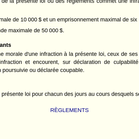
de la présente loi ou des règlements commet une infract
imale de 10 000 $ et un emprisonnement maximal de six 
nde maximale de 50 000 $.
eants
 morale d'une infraction à la présente loi, ceux de ses a
fraction et encourent, sur déclaration de culpabilit
on poursuivie ou déclarée coupable.
la présente loi pour chacun des jours au cours desquels se
RÈGLEMENTS