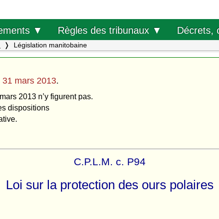
Décrets, 
ements ▼
Règles des tribunaux ▼
.
Législation manitobaine
u
31 mars 2013
.
 mars 2013 n’y figurent pas.
es dispositions
ative.
C.P.L.M. c. P94
Loi sur la protection des ours polaires