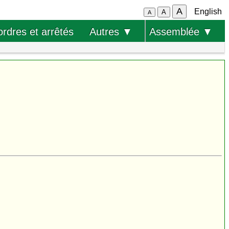
A
English
A
A
ordres et arrêtés
Autres ▼
Assemblée ▼