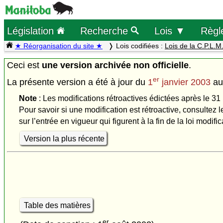
Législation
Recherche
Lois ▼
Règl
★ Réorganisation du site ★
Lois codifiées :
Lois de la C.P.L.M
Ceci est
une version archivée non officielle
.
er
La présente version a été à jour du
1
janvier 2003
a
Note
: Les modifications rétroactives édictées après le 31
Pour savoir si une modification est rétroactive, consultez l
sur l’entrée en vigueur qui figurent à la fin de la loi modific
Version la plus récente
Table des matières
er