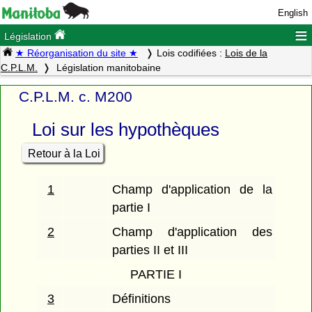
English
≡
Législation
★ Réorganisation du site ★
Lois codifiées :
Lois de la
C.P.L.M.
Législation manitobaine
C.P.L.M. c. M200
Loi sur les hypothèques
Retour à la Loi
1
Champ d'application de la
partie I
2
Champ d'application des
parties II et III
PARTIE I
3
Définitions