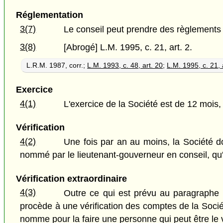
Réglementation
3(7)
Le conseil peut prendre des règlements ad
3(8)
[Abrogé] L.M. 1995, c. 21, art. 2.
L.R.M. 1987, corr.;
L.M. 1993, c. 48, art. 20
;
L.M. 1995, c. 21, a
Exercice
4(1)
L'exercice de la Société est de 12 mois,
Vérification
4(2)
Une fois par an au moins, la Société doi
nommé par le lieutenant-gouverneur en conseil, qu'il
Vérification extraordinaire
4(3)
Outre ce qui est prévu au paragraphe (
procède à une vérification des comptes de la Sociét
nomme pour la faire une personne qui peut être le v