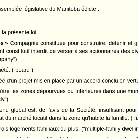
semblée législative du Manitoba édicte :
 la présente loi.
s »
Compagnie constituée pour construire, détenir et gé
ent constitutif interdit de verser à ses actionnaires des
mpany")
été. ("board")
é d'un projet mis en place par un accord conclu en vertu 
ître les zones dépourvues ou inférieures dans une muni
dy")
enu global est, de l'avis de la Société, insuffisant po
t du marché locatif dans la zone qu'habite la famille. ("f
rois logements familiaux ou plus. ("multiple-family dwelli