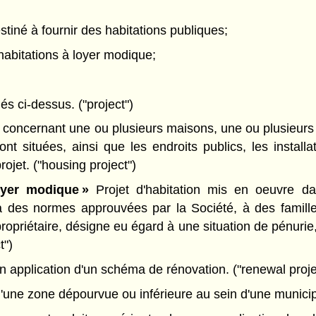
estiné à fournir des habitations publiques;
d'habitations à loyer modique;
nés ci-dessus. ("project")
 concernant une ou plusieurs maisons, une ou plusieurs 
nt situées, ainsi que les endroits publics, les install
ojet. ("housing project")
oyer modique »
Projet d'habitation mis en oeuvre dan
à des normes approuvées par la Société, à des famille
 propriétaire, désigne eu égard à une situation de pénu
t")
 application d'un schéma de rénovation. ("renewal proje
'une zone dépourvue ou inférieure au sein d'une municip