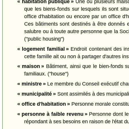
« habitation publique »
Une ou plusieurs maison
que les biens-fonds sur lesquels ils sont sit
office d'habitation ou encore par un office d
Ces bâtiments sont destinés à être donnés e
salubre ou à toute autre personne que la Soc
("public housing")
« logement familial »
Endroit contenant des inst
cette famille ait ou non à partager d'autres in
« maison »
Bâtiment, ainsi que le bien-fonds su
familiaux. ("house")
« ministre »
Le membre du Conseil exécutif chargé
« municipalité »
Sont assimilés à des municipalité
« office d'habitation »
Personne morale constituée
« personne à faible revenu »
Personne dont le r
répondant à ses besoins en raison de l'état d