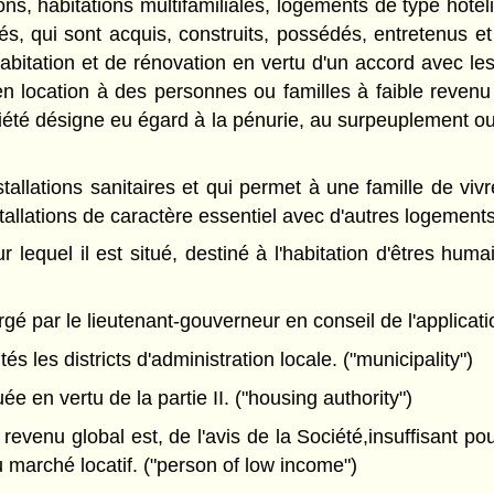
s, habitations multifamiliales, logements de type hoteli
ués, qui sont acquis, construits, possédés, entretenus e
'habitation et de rénovation en vertu d'un accord avec l
n location à des personnes ou familles à faible revenu
iété désigne eu égard à la pénurie, au surpeuplement ou
allations sanitaires et qui permet à une famille de vivr
stallations de caractère essentiel avec d'autres logements
r lequel il est situé, destiné à l'habitation d'êtres h
 par le lieutenant-gouverneur en conseil de l'application
s les districts d'administration locale. ("municipality")
 en vertu de la partie II. ("housing authority")
evenu global est, de l'avis de la Société,insuffisant po
u marché locatif. ("person of low income")