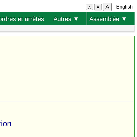
A
English
A
A
ordres et arrêtés
Autres ▼
Assemblée ▼
tion