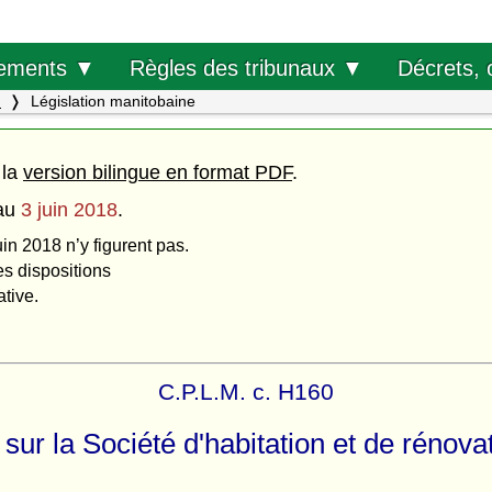
Décrets, 
ements ▼
Règles des tribunaux ▼
.
Législation manitobaine
 la
version bilingue en format PDF
.
au
3 juin 2018
.
uin 2018 n’y figurent pas.
es dispositions
ative.
C.P.L.M. c. H160
 sur la Société d'habitation et de rénova