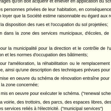
vrages qu'on doit acquérir et enlever en application du s
des personnes privées de leur habitation, en conséquence 
n loyer que la Société estime raisonnable eu égard aux
a disposition des rues et l'occupation du sol projetées;
on dans la zone des services municipaux, d'écoles, de
r la municipalité pour la direction et le contrôle de l'
on et les normes d'occupation des bâtiments;
ur l'amélioration, la réhabilitation ou le remplacement
, ainsi qu'une description des techniques prévues pour re
a mise en oeuvre du schéma de rénovation entraîne pour
 la zone concernée;
re mis en oeuvre pour exécuter le schéma. ("renewal sch
a voirie, des trottoirs, des parcs, des espaces libres, 
 services reliés à l'électricité. ("municipal services")