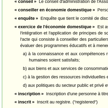
« conseil »
Le conseil d'administration de l'Assoc
« conseiller en économie domestique »
Person
« enquête »
Enquête que tient le comité de discip
« exercice de l'économie domestique »
Est as
l'intégration et l'application de principes de
l'acte qui consiste à conseiller des particuli
évaluer des programmes éducatifs et à mener 
a) à la connaissance et aux compétences re
humaines soient satisfaits;
b) aux biens et aux services de consommati
c) à la gestion des ressources individuelles e
d) aux politiques du secteur public et privé 
« inscription »
Inscription d'une personne à titr
« inscrit »
Inscrit au registre. ("registered")