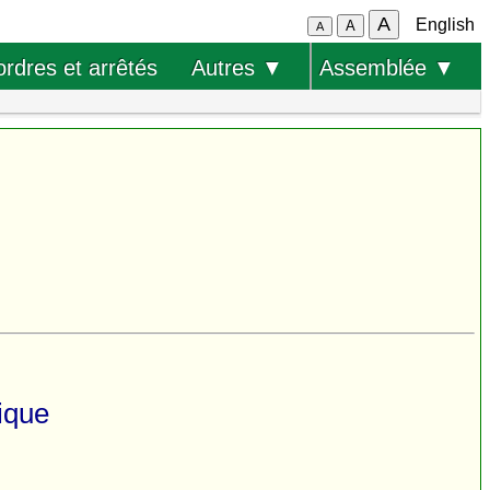
A
English
A
A
ordres et arrêtés
Autres ▼
Assemblée ▼
ique