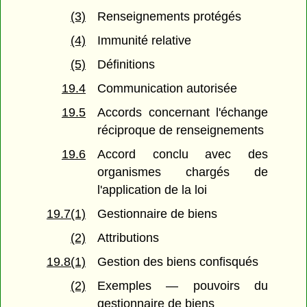
(3)
Renseignements protégés
(4)
Immunité relative
(5)
Définitions
19.4
Communication autorisée
19.5
Accords concernant l'échange
réciproque de renseignements
19.6
Accord conclu avec des
organismes chargés de
l'application de la loi
19.7(1)
Gestionnaire de biens
(2)
Attributions
19.8(1)
Gestion des biens confisqués
(2)
Exemples — pouvoirs du
gestionnaire de biens