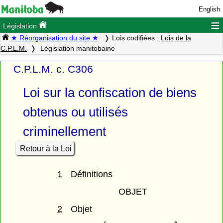
English
≡
Législation
★ Réorganisation du site ★
Lois codifiées :
Lois de la
C.P.L.M.
Législation manitobaine
C.P.L.M. c. C306
Loi sur la confiscation de biens
obtenus ou utilisés
criminellement
Retour à la Loi
1
Définitions
OBJET
2
Objet