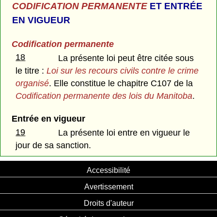
CODIFICATION PERMANENTE
ET ENTRÉE
EN VIGUEUR
Codification permanente
18
La présente loi peut être citée sous
le titre :
Loi sur les recours civils contre le crime
organisé
. Elle constitue le chapitre C107 de la
Codification permanente des lois du Manitoba
.
Entrée en vigueur
19
La présente loi entre en vigueur le
jour de sa sanction.
Accessibilité
Avertissement
Droits d'auteur