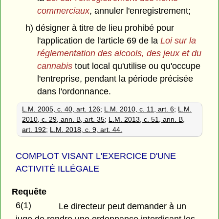
commerciaux
, annuler l'enregistrement;
h) désigner à titre de lieu prohibé pour
l'application de l'article 69 de la
Loi sur la
réglementation des alcools, des jeux et du
cannabis
tout local qu'utilise ou qu'occupe
l'entreprise, pendant la période précisée
dans l'ordonnance.
L.M. 2005, c. 40, art. 126
;
L.M. 2010, c. 11, art. 6
;
L.M.
2010, c. 29, ann. B, art. 35
;
L.M. 2013, c. 51, ann. B,
art. 192
;
L.M. 2018, c. 9, art. 44.
COMPLOT VISANT L'EXERCICE D'UNE
ACTIVITÉ ILLÉGALE
Requête
6(1)
Le directeur peut demander à un
juge de rendre une ordonnance interdisant les