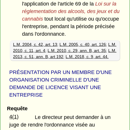
l'application de l'article 69 de la
Loi sur la
réglementation des alcools, des jeux et du
cannabis
tout local qu'utilise ou qu'occupe
l'entreprise, pendant la période précisée
dans l'ordonnance.
L.M. 2004, c. 42, art. 13
;
L.M. 2005, c. 40, art. 126
;
L.M.
2010, c. 11, art. 4
;
L.M. 2010, c. 29, ann. B, art. 35
;
L.M.
2013, c. 51, ann. B, art 192
;
L.M. 2018, c. 9, art. 44.
PRÉSENTATION PAR UN MEMBRE D'UNE
ORGANISATION CRIMINELLE D'UNE
DEMANDE DE LICENCE VISANT UNE
ENTREPRISE
Requête
4(1)
Le directeur peut demander à un
juge de rendre l'ordonnance visée au