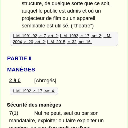
structure, de quelque sorte que ce soit,
auquel le public est admis et où un
projecteur de film ou un appareil
semblable est utilisé. ("theatre")
L.M. 1991-92, c. 7, art. 2
;
L.M. 1992, c. 17, art. 2
;
L.M.
2004, c. 20, art. 2
;
L.M. 2015, c. 32, art. 16.
PARTIE
II
MANÈGES
2 à 6
[Abrogés]
L.M. 1992, c. 17, art. 4.
Sécurité des manèges
7(1)
Nul ne peut, seul ou par son
mandataire, exploiter ou faire exploiter un