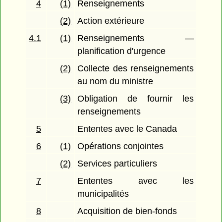
4
(1)
Renseignements
(2)
Action extérieure
4.1
(1)
Renseignements —
planification d'urgence
(2)
Collecte des renseignements
au nom du ministre
(3)
Obligation de fournir les
renseignements
5
Ententes avec le Canada
6
(1)
Opérations conjointes
(2)
Services particuliers
7
Ententes avec les
municipalités
8
Acquisition de bien-fonds