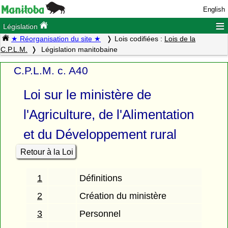
English
≡
Législation
★ Réorganisation du site ★
Lois codifiées :
Lois de la
C.P.L.M.
Législation manitobaine
C.P.L.M. c. A40
Loi sur le ministère de
l'Agriculture, de l'Alimentation
et du Développement rural
Retour à la Loi
1
Définitions
2
Création du ministère
3
Personnel