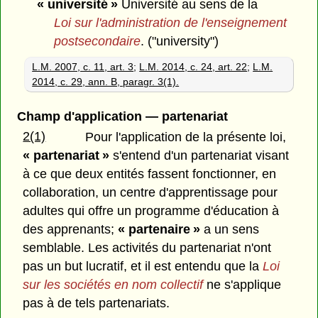
« université »
Université au sens de la
Loi sur l'administration de l'enseignement
postsecondaire
. ("university")
L.M. 2007, c. 11, art. 3
;
L.M. 2014, c. 24, art. 22
;
L.M.
2014, c. 29, ann. B, paragr. 3(1).
Champ d'application — partenariat
2(1)
Pour l'application de la présente loi,
« partenariat »
s'entend d'un partenariat visant
à ce que deux entités fassent fonctionner, en
collaboration, un centre d'apprentissage pour
adultes qui offre un programme d'éducation à
des apprenants;
« partenaire »
a un sens
semblable. Les activités du partenariat n'ont
pas un but lucratif, et il est entendu que la
Loi
sur les sociétés en nom collectif
ne s'applique
pas à de tels partenariats.