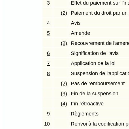
3
Effet du paiement sur l'in
(2)
Paiement du droit par u
4
Avis
5
Amende
(2)
Recouvrement de l'amen
6
Signification de l'avis
7
Application de la loi
8
Suspension de l'applicatio
(2)
Pas de remboursement
(3)
Fin de la suspension
(4)
Fin rétroactive
9
Règlements
10
Renvoi à la codification