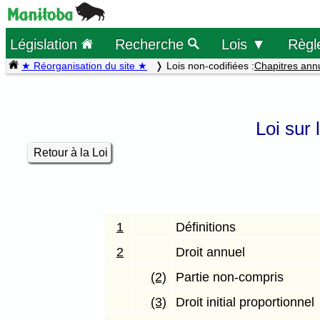
Législation
Recherche
Lois ▼
Règl
★ Réorganisation du site ★
Lois non-codifiées :
Chapitres ann
Loi sur 
Retour à la Loi
1
Définitions
2
Droit annuel
(2)
Partie non-compris
(3)
Droit initial proportionnel