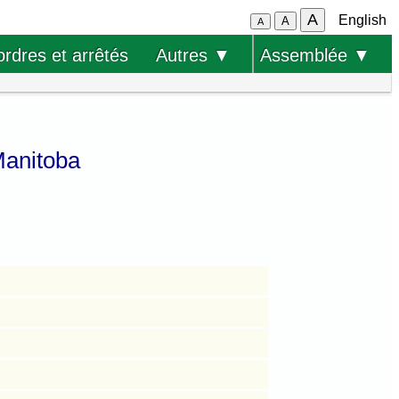
A
English
A
A
ordres et arrêtés
Autres ▼
Assemblée ▼
 Manitoba