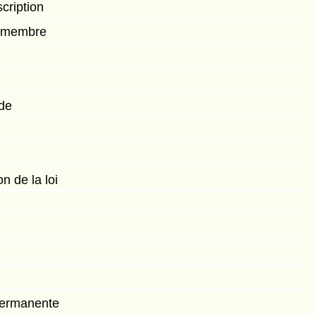
scription
n membre
de
n de la loi
 permanente