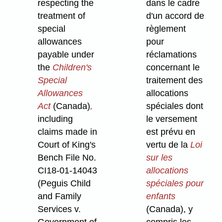
respecting the
dans le cadre
treatment of
d'un accord de
special
règlement
allowances
pour
payable under
réclamations
the
Children's
concernant le
Special
traitement des
Allowances
allocations
Act
(Canada)
,
spéciales dont
including
le versement
claims made in
est prévu en
Court of King's
vertu de la
Loi
Bench File No.
sur les
CI18-01-14043
allocations
(Peguis Child
spéciales pour
and Family
enfants
Services v.
(Canada), y
Government of
compris les