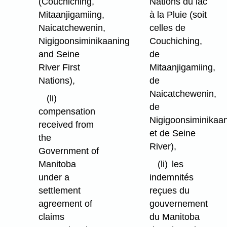
(Couchiching,
Nations du lac
Mitaanjigamiing,
à la Pluie (soit
Naicatchewenin,
celles de
Nigigoonsiminikaaning
Couchiching,
and Seine
de
River First
Mitaanjigamiing,
Nations),
de
Naicatchewenin,
(li)
de
compensation
Nigigoonsiminikaa
received from
et de Seine
the
River),
Government of
Manitoba
(li)
les
under a
indemnités
settlement
reçues du
agreement of
gouvernement
claims
du Manitoba