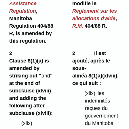
Assistance
modifie le
Regulation
,
Règlement sur les
Manitoba
allocations d'aide
,
Regulation 404/88
R.M.
404/88 R.
R, is amended by
this regulation.
2
2
Il est
Clause 8(1)⁠(a) is
ajouté, après le
amended by
sous-
striking out "
and
"
alinéa 8(1)a)⁠(xlviii),
at the end of
ce qui suit :
subclause (xlviii)
(xlix)
les
and adding the
indemnités
following after
reçues du
subclause (xlviii):
gouvernement
(xlix)
du Manitoba