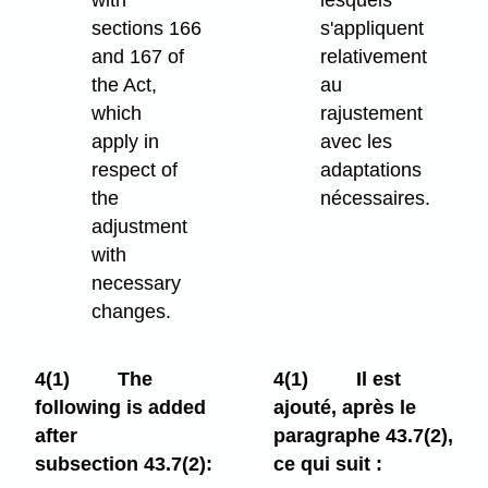
with
lesquels
sections 166
s'appliquent
and 167 of
relativement
the Act,
au
which
rajustement
apply in
avec les
respect of
adaptations
the
nécessaires.
adjustment
with
necessary
changes.
4(1)
The
4(1)
Il est
following is added
ajouté, après le
after
paragraphe 43.7(2),
subsection 43.7(2):
ce qui suit :