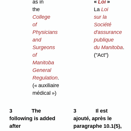
as in
«
Loi
»
the
La
Loi
College
sur la
of
Société
Physicians
d'assurance
and
publique
Surgeons
du Manitoba
.
of
("Act")
Manitoba
General
Regulation
.
(« auxiliaire
médical »)
3
The
3
Il est
following is added
ajouté, après le
after
paragraphe 10.1(5),