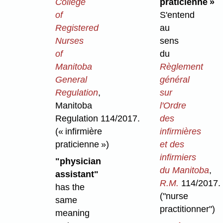
College
praticienne »
of
S'entend
Registered
au
Nurses
sens
of
du
Manitoba
Règlement
General
général
Regulation
,
sur
Manitoba
l'Ordre
Regulation 114/2017.
des
(« infirmière
infirmières
praticienne »)
et des
infirmiers
"physician
du Manitoba
,
assistant"
R.M.
114/2017.
has the
("nurse
same
practitionner")
meaning