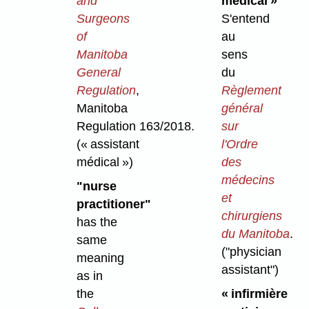
and
médical »
Surgeons
S'entend
of
au
Manitoba
sens
General
du
Regulation
,
Règlement
Manitoba
général
Regulation 163/2018.
sur
(« assistant
l'Ordre
médical »)
des
médecins
"nurse
et
practitioner"
chirurgiens
has the
du Manitoba
.
same
("physician
meaning
assistant")
as in
the
« infirmière