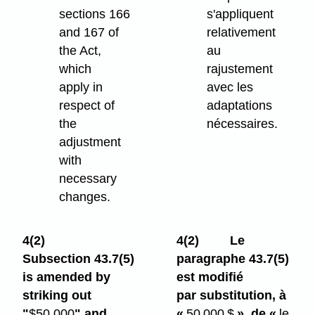
sections 166
s'appliquent
and 167 of
relativement
the Act,
au
which
rajustement
apply in
avec les
respect of
adaptations
the
nécessaires.
adjustment
with
necessary
changes.
4(2)
4(2)
Le
Subsection 43.7(5)
paragraphe 43.7(5)
is amended by
est modifié
striking out
par substitution, à
"
$50,000
" and
«
50 000 $
», de «
le