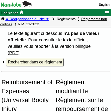
English
≡
Législation
★ Réorganisation du site ★
Règlements
Règlements non
codifiés
R.M. 21/2023
Le texte figurant ci-dessous
n'a pas de valeur
officielle
. Pour consulter le texte officiel,
veuillez vous reporter à la
version bilingue
(PDF)
.
Rechercher dans ce règlement
Reimbursement of
Règlement
Expenses
modifiant le
(Universal Bodily
Règlement sur le
Injury
remboursement de