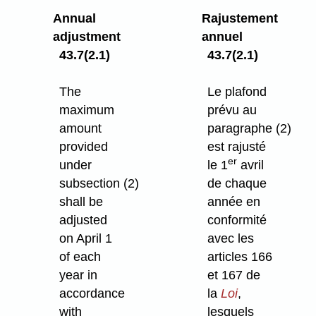
Annual
Rajustement
adjustment
annuel
43.7(2.1)
43.7(2.1)
The
Le plafond
maximum
prévu au
amount
paragraphe (2)
provided
est rajusté
er
under
le 1
avril
subsection (2)
de chaque
shall be
année en
adjusted
conformité
on April 1
avec les
of each
articles 166
year in
et 167 de
accordance
la
Loi
,
with
lesquels