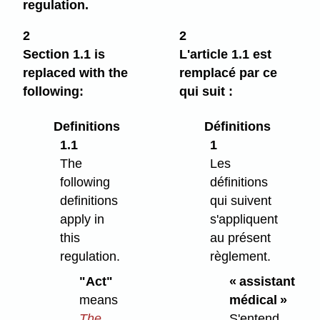
regulation.
2
2
Section 1.1 is
L'article 1.1 est
replaced with the
remplacé par ce
following:
qui suit :
Definitions
Définitions
1.1
1
The
Les
following
définitions
definitions
qui suivent
apply in
s'appliquent
this
au présent
regulation.
règlement.
"Act"
« assistant
means
médical »
The
S'entend