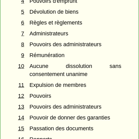
4
Pouvoirs d'emprunt
5
Dévolution de biens
6
Règles et règlements
7
Administrateurs
8
Pouvoirs des administrateurs
9
Rémunération
10
Aucune dissolution sans
consentement unanime
11
Expulsion de membres
12
Pouvoirs
13
Pouvoirs des administrateurs
14
Pouvoir de donner des garanties
15
Passation des documents