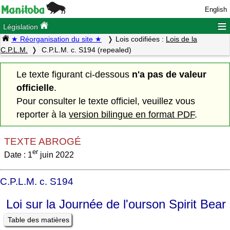
English
≡
Législation
★ Réorganisation du site ★
Lois codifiées :
Lois de la
C.P.L.M.
C.P.L.M. c. S194 (repealed)
Le texte figurant ci-dessous
n'a pas de valeur
officielle
.
Pour consulter le texte officiel, veuillez vous
reporter à la
version bilingue en format PDF
.
TEXTE ABROGÉ
er
Date : 1
juin 2022
C.P.L.M. c. S194
Loi sur la Journée de l'ourson Spirit Bear
Table des matières