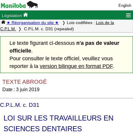
English
≡
Législation
★ Réorganisation du site ★
Lois codifiées :
Lois de la
C.P.L.M.
C.P.L.M. c. D31 (repealed)
Le texte figurant ci-dessous
n'a pas de valeur
officielle
.
Pour consulter le texte officiel, veuillez vous
reporter à la
version bilingue en format PDF
.
TEXTE ABROGÉ
Date : 3 juin 2019
C.P.L.M. c. D31
LOI SUR LES TRAVAILLEURS EN
SCIENCES DENTAIRES