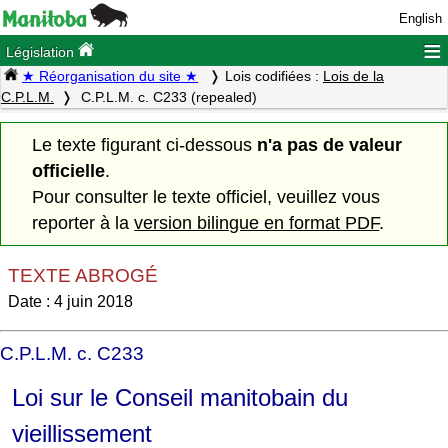
English
≡
Législation
★ Réorganisation du site ★
Lois codifiées :
Lois de la
C.P.L.M.
C.P.L.M. c. C233 (repealed)
Le texte figurant ci-dessous
n'a pas de valeur
officielle
.
Pour consulter le texte officiel, veuillez vous
reporter à la
version bilingue en format PDF
.
TEXTE ABROGÉ
Date : 4 juin 2018
C.P.L.M. c. C233
Loi sur le Conseil manitobain du
vieillissement