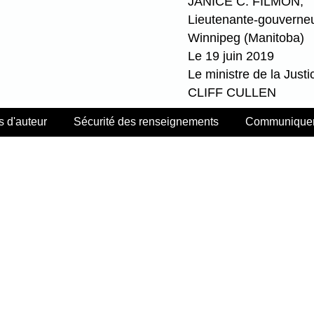
JANICE C. FILMON,
Lieutenante-gouverne
Winnipeg (Manitoba)
Le 19 juin 2019
Le ministre de la Justi
CLIFF CULLEN
s d'auteur
Sécurité des renseignements
Communiquer