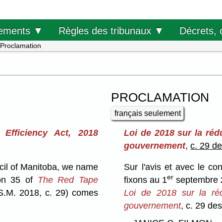
Décrets, 
ements ▼
Règles des tribunaux ▼
Proclamation
PROCLAMATION
français seulement
fficiency Act, 2018
Loi de 2018 sur la rédu
gouvernement
,
c. 29 d
cil of Manitoba, we name
Sur l'avis et avec le c
er
ion 35 of
The Red Tape
fixons au 1
septembre 20
S.M. 2018, c. 29) comes
Loi de 2018 sur la rédu
gouvernement
, c. 29 de