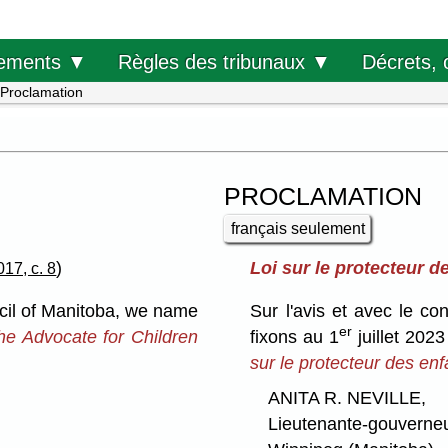
Décrets, 
ements ▼
Règles des tribunaux ▼
Proclamation
PROCLAMATION
français seulement
)
Loi sur le protecteur d
017, c. 8
cil of Manitoba, we name
Sur l'avis et avec le c
er
he Advocate for Children
fixons au 1
juillet 2023
sur le protecteur des en
ANITA R. NEVILLE,
Lieutenante-gouverne