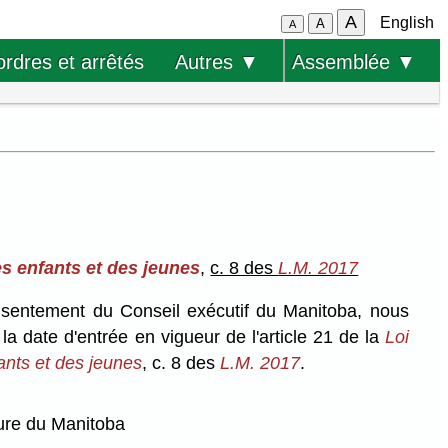
A
English
A
A
ordres et arrêtés
Autres ▼
Assemblée ▼
es enfants et des jeunes
,
c. 8 des
L.M. 2017
onsentement du Conseil exécutif du Manitoba, nous
 la date d'entrée en vigueur de l'article 21 de la
Loi
fants et des jeunes
, c. 8 des
L.M. 2017
.
ure du Manitoba