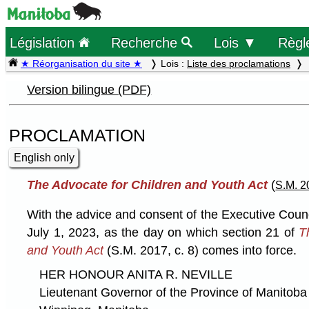
Législation
Recherche
Lois ▼
Règl
★ Réorganisation du site ★
Lois :
Liste des proclamations
Version bilingue (PDF)
PROCLAMATION
English only
The Advocate for Children and Youth Act
(
S.M. 2
With the advice and consent of the Executive Coun
July 1, 2023, as the day on which section 21 of
T
and Youth Act
(S.M. 2017, c. 8) comes into force.
HER HONOUR ANITA R. NEVILLE
Lieutenant Governor of the Province of Manitoba