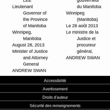
LEE
gouverneur
Lieutenant
du Manitoba
Governor of
Winnipeg
the Province
(Manitoba)
of Manitoba
Le 28 août 2013
Winnipeg,
Le ministre de la
Manitoba
Justice et
August 28, 2013
procureur
Minister of Justice
général,
and Attorney
ANDREW SWAN
General
ANDREW SWAN
Accessibilité
Avertissement
Droits d'auteur
Sécurité des renseignements