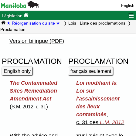
English
≡
Législation
★ Réorganisation du site ★
Lois :
Liste des proclamations
Proclamation
Version bilingue (PDF)
PROCLAMATION
PROCLAMATION
English only
français seulement
The Contaminated
Loi modifiant la
Sites Remediation
Loi sur
Amendment Act
l'assainissement
(
)
des lieux
S.M. 2012, c. 31
contaminés
,
c. 31 des
L.M. 2012
With the advice and
Sur l'avis et avec le