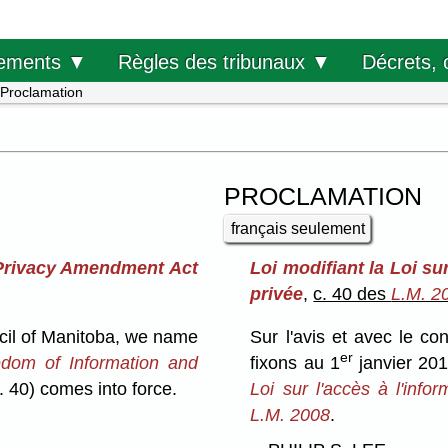
Décrets, 
ements ▼
Règles des tribunaux ▼
Proclamation
PROCLAMATION
français seulement
 Privacy Amendment Act
Loi modifiant la Loi sur
privée
,
c. 40 des
L.M. 2
cil of Manitoba, we name
Sur l'avis et avec le c
er
dom of Information and
fixons au 1
janvier 201
. 40) comes into force.
Loi sur l'accès à l'infor
L.M. 2008
.