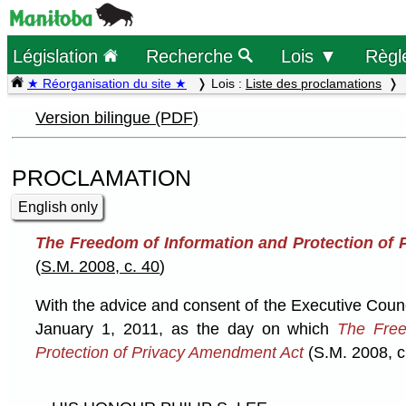
Législation
Recherche
Lois ▼
Règl
★ Réorganisation du site ★
Lois :
Liste des proclamations
Version bilingue (PDF)
PROCLAMATION
English only
The Freedom of Information and Protection of
(
S.M. 2008, c. 40
)
With the advice and consent of the Executive Coun
January 1, 2011, as the day on which
The Free
Protection of Privacy Amendment Act
(S.M. 2008, c