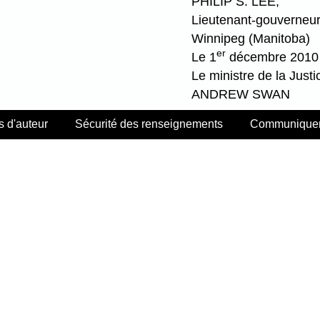
PHILIP S. LEE,
Lieutenant-gouverneu
Winnipeg (Manitoba)
er
Le 1
décembre 2010
Le ministre de la Justi
ANDREW SWAN
s d'auteur
Sécurité des renseignements
Communiquer