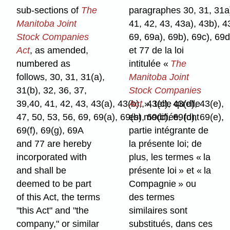
sub-sections of
The
paragraphes 30, 31, 31a)
Manitoba Joint
41, 42, 43, 43a), 43b), 4
Stock Companies
69, 69a), 69b), 69c), 69d
Act
, as amended,
et 77 de la loi
numbered as
intitulée «
The
follows, 30, 31, 31(a),
Manitoba Joint
31(b), 32, 36, 37,
Stock Companies
39,40, 41, 42, 43, 43(a), 43(b),, 43(c), 43(d), 43(e),
Act
», telle qu'elle
47, 50, 53, 56, 69, 69(a), 69(b), 69(c), 69(d), 69(e),
est modifiée, font
69(f), 69(g), 69A
partie intégrante de
and 77 are hereby
la présente loi; de
incorporated with
plus, les termes « la
and shall be
présente loi » et « la
deemed to be part
Compagnie » ou
of this Act, the terms
des termes
"this Act" and "the
similaires sont
company," or similar
substitués, dans ces