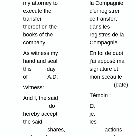
my attorney to
la Compagnie
execute the
d'enregistrer
transfer
ce transfert
thereof on the
dans les
books of the
registres de la
company.
Compagnie.
As witness my
En foi de quoi
hand and seal
j'ai apposé ma
this day
signature et
of A.D.
mon sceau le
(date)
Witness:
Témoin :
And I, the said
do
Et
hereby accept
je, acc
the said
les
shares,
actions