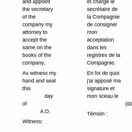
and appoint
et charge le
the secretary
secrétaire de
of the
la Compagnie
company my
de consigner
attorney to
mon
accept the
acceptation
same on the
dans les
books of the
registres de la
company.
Compagnie.
As witness my
En foi de quoi
hand and seal
j'ai apposé ma
this
signature et
day
mon sceau le
of
(date
A.D.
Témoin :
Witness: