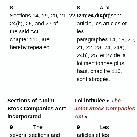
8
8
Aux
Sections 14, 19, 20, 21, 22, 23, 24, 24(a),
termes du présent
24(b), 25, and 27 of
article, les articles et
the said Act,
les
chapter 116, are
paragraphes 14, 19, 20,
hereby repealed.
21, 22, 23, 24, 24a),
24b), 25, et 27 de la
loi mentionnée plus
haut, chapitre 116,
sont abrogés.
Sections of "Joint
Loi intitulée «
The
Stock Companies Act"
Joint Stock Companies
incorporated
Act
»
9
The
9
Les
several sections and
articles et les