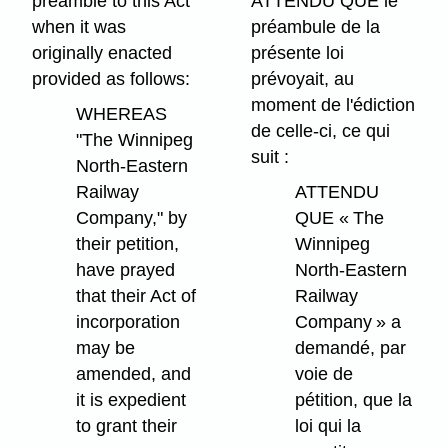
preamble to this Act
ATTENDU QUE le
when it was
préambule de la
originally enacted
présente loi
provided as follows:
prévoyait, au
moment de l'édiction
WHEREAS
de celle-ci, ce qui
"The Winnipeg
suit :
North-Eastern
Railway
ATTENDU
Company," by
QUE « The
their petition,
Winnipeg
have prayed
North-Eastern
that their Act of
Railway
incorporation
Company » a
may be
demandé, par
amended, and
voie de
it is expedient
pétition, que la
to grant their
loi qui la