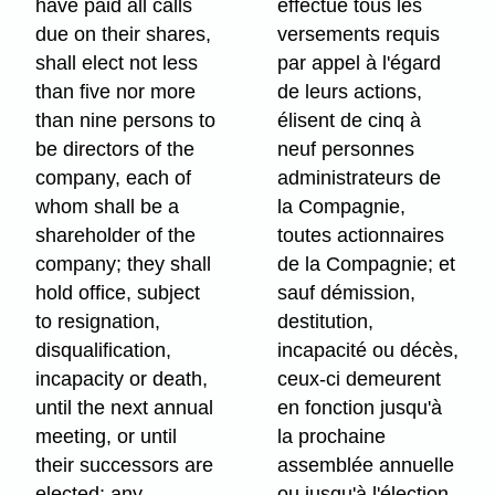
have paid all calls
effectué tous les
due on their shares,
versements requis
shall elect not less
par appel à l'égard
than five nor more
de leurs actions,
than nine persons to
élisent de cinq à
be directors of the
neuf personnes
company, each of
administrateurs de
whom shall be a
la Compagnie,
shareholder of the
toutes actionnaires
company; they shall
de la Compagnie; et
hold office, subject
sauf démission,
to resignation,
destitution,
disqualification,
incapacité ou décès,
incapacity or death,
ceux-ci demeurent
until the next annual
en fonction jusqu'à
meeting, or until
la prochaine
their successors are
assemblée annuelle
elected; any
ou jusqu'à l'élection