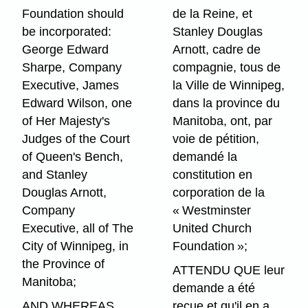
Foundation should
de la Reine, et
be incorporated:
Stanley Douglas
George Edward
Arnott, cadre de
Sharpe, Company
compagnie, tous de
Executive, James
la Ville de Winnipeg,
Edward Wilson, one
dans la province du
of Her Majesty's
Manitoba, ont, par
Judges of the Court
voie de pétition,
of Queen's Bench,
demandé la
and Stanley
constitution en
Douglas Arnott,
corporation de la
Company
« Westminster
Executive, all of The
United Church
City of Winnipeg, in
Foundation »;
the Province of
ATTENDU QUE leur
Manitoba;
demande a été
AND WHEREAS
reçue et qu'il en a