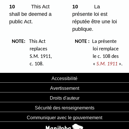
10
This Act
10
La
shall be deemed a
présente loi est
public Act.
réputée être une loi
publique.
NOTE:
This Act
NOTE :
La présente
replaces
loi remplace
S.M. 1911,
le c. 108 des
c. 108.
«
S.M. 1911
».
Accessibilité
Avertissement
Droits d'auteur
Sécurité des renseignements
Communiquer avec le gouvernement