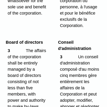
whatsoever for the
corporation ou
sole use and benefit
personne, à l'usage
of the corporation.
et pour le bénéfice
exclusifs de la
Corporation.
Board of directors
Conseil
d'administration
3
The affairs
of the corporation
3
Un conseil
shall be entirely
d'administration
managed by a
composé d'au moins
board of directors
cinq membres gère
consisting of not
entièrement les
less than five
affaires de la
members, with
Corporation et peut
power and authority
adopter, modifier,
to make by-laws,
abroger et réadopter