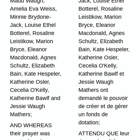
Maud Waugh,
Jack, Louise Ethel
Amelia Eva Weiss,
Botterel, Rosaline
Minnie Brydone-
Leistikow, Marion
Jack, Louise Ethel
Bryce, Eleanor
Botterel, Rosaline
Macdonald, Agnes
Leistikow, Marion
Schultz, Elizabeth
Bryce, Eleanor
Bain, Kate Hespeler,
Macdonald, Agnes
Katherine Osler,
Schultz, Elizabeth
Cecelia O'Kelly,
Bain, Kate Hespeler,
Katherine Bawlf et
Katherine Osler,
Jessie Waugh
Cecelia O'Kelly,
Mathers ont
Katherine Bawlf and
demandé le pouvoir
Jessie Waugh
de créer et de gérer
Mathers;
un fonds de
dotation;
AND WHEREAS
their prayer was
ATTENDU QUE leur