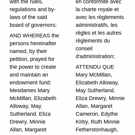
with the rules,
en conformité avec
regulations and by-
la charte royale et
laws of the said
avec les règlements
board of governors;
administratifs, les
règles et les autres
AND WHEREAS the
règlements du
persons hereinafter
conseil
named, by their
d'administration;
petition, prayed for
the power to create
ATTENDU QUE
and maintain an
Mary McMillan,
endowment fund:
Elizabeth Alloway,
Mesdames Mary
May Sutherland,
McMillan, Elizabeth
Eliza Drewry, Minnie
Alloway, May
Allan, Margaret
Sutherland, Eliza
Cameron, Edythe
Drewry, Minnie
Kirby, Ruth Minnie
Allan, Margaret
Fetherstonhaugh,