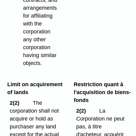
contracts, and
arrangements
for affiliating
with the
corporation
any other
corporation
having similar
objects.
Limit on acquirement
Restriction quant à
of lands
l'acquisition de biens-
fonds
2(2)
The
corporation shall not
2(2)
La
acquire or hold as
Corporation ne peut
purchaser any land
pas, à titre
except for the actual
d'acheteur, acquérir