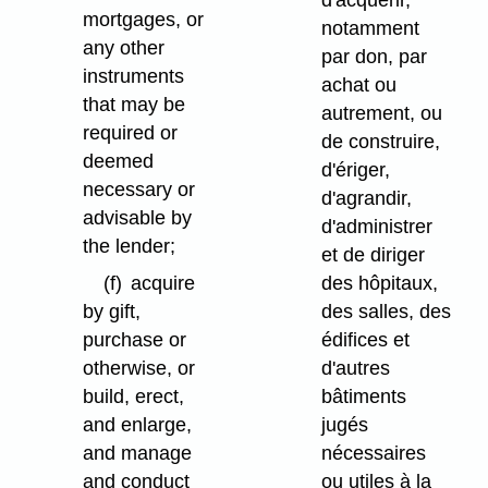
d'acquérir,
mortgages, or
notamment
any other
par don, par
instruments
achat ou
that may be
autrement, ou
required or
de construire,
deemed
d'ériger,
necessary or
d'agrandir,
advisable by
d'administrer
the lender;
et de diriger
(f)
acquire
des hôpitaux,
by gift,
des salles, des
purchase or
édifices et
otherwise, or
d'autres
build, erect,
bâtiments
and enlarge,
jugés
and manage
nécessaires
and conduct
ou utiles à la