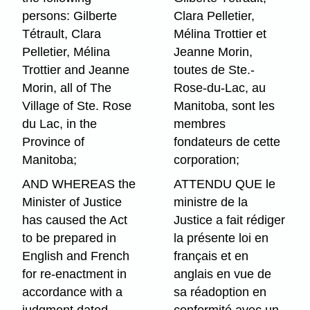
persons: Gilberte
Clara Pelletier,
Tétrault, Clara
Mélina Trottier et
Pelletier, Mélina
Jeanne Morin,
Trottier and Jeanne
toutes de Ste.-
Morin, all of The
Rose-du-Lac, au
Village of Ste. Rose
Manitoba, sont les
du Lac, in the
membres
Province of
fondateurs de cette
Manitoba;
corporation;
AND WHEREAS the
ATTENDU QUE le
Minister of Justice
ministre de la
has caused the Act
Justice a fait rédiger
to be prepared in
la présente loi en
English and French
français et en
for re-enactment in
anglais en vue de
accordance with a
sa réadoption en
judgment dated
conformité avec un