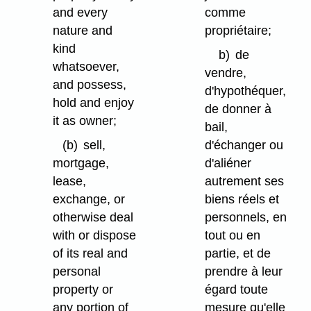
and every
comme
nature and
propriétaire;
kind
b)
de
whatsoever,
vendre,
and possess,
d'hypothéquer,
hold and enjoy
de donner à
it as owner;
bail,
(b)
sell,
d'échanger ou
mortgage,
d'aliéner
lease,
autrement ses
exchange, or
biens réels et
otherwise deal
personnels, en
with or dispose
tout ou en
of its real and
partie, et de
personal
prendre à leur
property or
égard toute
any portion of
mesure qu'elle