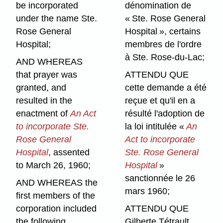
be incorporated
dénomination de
under the name Ste.
« Ste. Rose General
Rose General
Hospital », certains
Hospital;
membres de l'ordre
à Ste. Rose-du-Lac;
AND WHEREAS
that prayer was
ATTENDU QUE
granted, and
cette demande a été
resulted in the
reçue et qu'il en a
enactment of
An Act
résulté l'adoption de
to incorporate Ste.
la loi intitulée «
An
Rose General
Act to incorporate
Hospital
, assented
Ste. Rose General
to March 26, 1960;
Hospital
»
sanctionnée le 26
AND WHEREAS the
mars 1960;
first members of the
corporation included
ATTENDU QUE
the following
Gilberte Tétrault,