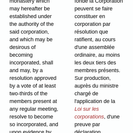
monastery which
fonde la Corporation
may hereafter be
peuvent se faire
established under
constituer en
the authority of the
corporation par
said corporation,
résolution que
and which may be
ratifient, au cours
desirous of
d'une assemblée
becoming
ordinaire, au moins
incorporated, shall
les deux tiers des
and may, by a
membres présents.
resolution approved
Sur production,
by a vote of at least
auprès du ministre
two-thirds of the
chargé de
members present at
l'application de la
any regular meeting,
Loi sur les
resolve to become
corporations
, d'une
so incorporated, and
preuve par
upon evidence by
déclaration