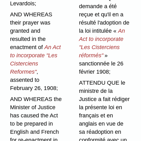
Levardois;
demande a été
AND WHEREAS
reçue et qu'il en a
their prayer was
résulté l'adoption de
granted and
la loi intitulée «
An
resulted in the
Act to incorporate
enactment of
An Act
"Les Cisterciens
to incorporate "Les
réformés"
»
Cisterciens
sanctionnée le 26
Reformes"
,
février 1908;
assented to
ATTENDU QUE le
February 26, 1908;
ministre de la
AND WHEREAS the
Justice a fait rédiger
Minister of Justice
la présente loi en
has caused the Act
français et en
to be prepared in
anglais en vue de
English and French
sa réadoption en
for re-enactment in
conformité avec un