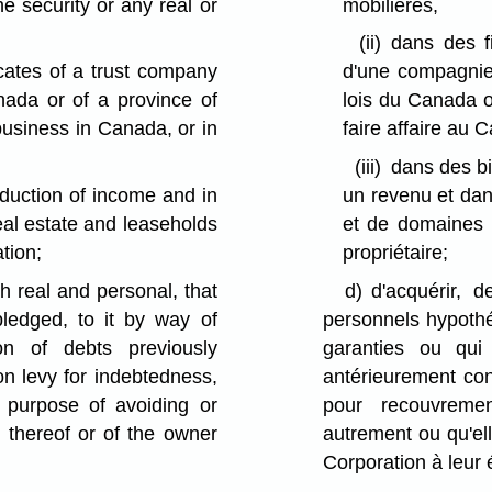
he security or any real or
mobilières,
(ii)
dans des f
icates of a trust company
d'une compagnie 
nada or of a province of
lois du Canada o
business in Canada, or in
faire affaire au
(iii)
dans des bi
oduction of income and in
un revenu et dan
al estate and leaseholds
et de domaines à
tion;
propriétaire;
th real and personal, that
d)
d'acquérir, 
ledged, to it by way of
personnels hypoth
ion of debts previously
garanties ou qui
on levy for indebtedness,
antérieurement con
 purpose of avoiding or
pour recouvreme
t thereof or of the owner
autrement ou qu'ell
Corporation à leur 