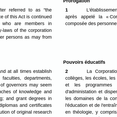
Prorogation
er referred to as "the
1
L'établisseme
e of this Act is continued
après appelé la « Cor
ns who are members in
composée des personnes
-laws of the corporation
ther persons as may from
Pouvoirs éducatifs
d at all times establish
2
La Corporation
 faculties, departments,
collèges, les écoles, les 
rd of governors may seem
et les programmes d
ranches of knowledge and
d'administation et disp
ing; and grant degrees in
les domaines de la con
diplomas and certificates
l'éducation et de l'entr
cution of original research
en théologie, y compri