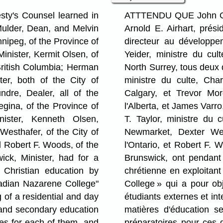
y's Counsel learned in
ATTTENDU QUE John Gurz
 Mulder, Dean, and Melvin
Arnold E. Airhart, prés
nnipeg, of the Province of
directeur au développe
Minister, Kermit Olsen, of
Yeider, ministre du cul
 British Columbia; Herman
North Surrey, tous deux 
ter, both of the City of
ministre du culte, Cha
dre, Dealer, all of the
Calgary, et Trevor Mor
egina, of the Province of
l'Alberta, et James Varr
nister, Kenneth Olsen,
T. Taylor, ministre du 
Westhafer, of the City of
Newmarket, Dexter Wes
nd Robert F. Woods, of the
l'Ontario, et Robert F.
ck, Minister, had for a
Brunswick, ont pendant
Christian education by
chrétienne en exploita
nadian Nazarene College"
College » qui a pour ob
 of a residential and day
étudiants externes et in
e and secondary education
matières d'éducation se
ses for each of them, and
préparatoires pour ces d