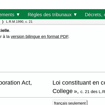
Décrets, 
ements ▼
Règles des tribunaux ▼
L.R.M.1990, c. 21
ielle
.
er à la
version bilingue en format PDF
.
oration Act,
Loi constituant en 
College »,
c. 21 des L.
français seulement