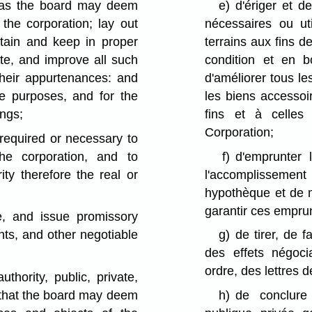
s as the board may deem
e)
d'ériger et d
the corporation; lay out
nécessaires ou ut
tain and keep in proper
terrains aux fins d
ate, and improve all such
condition et en b
their appurtenances: and
d'améliorer tous le
e purposes, and for the
les biens accessoi
ings;
fins et à celles
Corporation;
required or necessary to
he corporation, and to
f)
d'emprunter 
ty therefore the real or
l'accomplissement
hypothèque et de m
garantir ces empru
e, and issue promissory
ants, and other negotiable
g)
de tirer, de 
des effets négoci
ordre, des lettres
thority, public, private,
, that the board may deem
h)
de conclure