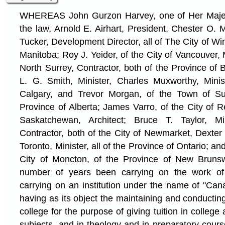
WHEREAS John Gurzon Harvey, one of Her Majest
the law, Arnold E. Airhart, President, Chester O.
Tucker, Development Director, all of The City of Wi
Manitoba; Roy J. Yeider, of the City of Vancouver, 
North Surrey, Contractor, both of the Province of
L. G. Smith, Minister, Charles Muxworthy, Minis
Calgary, and Trevor Morgan, of the Town of Sun
Province of Alberta; James Varro, of the City of R
Saskatchewan, Architect; Bruce T. Taylor, Mi
Contractor, both of the City of Newmarket, Dexter 
Toronto, Minister, all of the Province of Ontario; a
City of Moncton, of the Province of New Brunswi
number of years been carrying on the work of 
carrying on an institution under the name of "Ca
having as its object the maintaining and conducting
college for the purpose of giving tuition in colleg
subjects, and in theology and in preparatory cour