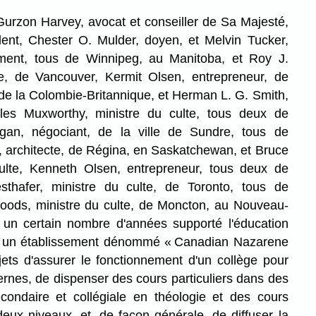
on Harvey, avocat et conseiller de Sa Majesté,
ident, Chester O. Mulder, doyen, et Melvin Tucker,
ment, tous de Winnipeg, au Manitoba, et Roy J.
te, de Vancouver, Kermit Olsen, entrepreneur, de
de la Colombie-Britannique, et Herman L. G. Smith,
rles Muxworthy, ministre du culte, tous deux de
gan, négociant, de la ville de Sundre, tous de
o, architecte, de Régina, en Saskatchewan, et Bruce
culte, Kenneth Olsen, entrepreneur, tous deux de
thafer, ministre du culte, de Toronto, tous de
 Woods, ministre du culte, de Moncton, au Nouveau-
 un certain nombre d'années supporté l'éducation
nt un établissement dénommé « Canadian Nazarene
jets d'assurer le fonctionnement d'un collège pour
ternes, de dispenser des cours particuliers dans des
condaire et collégiale en théologie et des cours
eux niveaux, et, de façon générale, de diffuser la