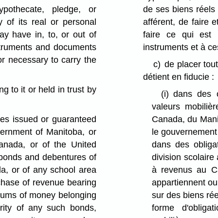
ypothecate, pledge, or
de ses biens réels 
 of its real or personal
afférent, de faire 
may have in, to, or out of
faire ce qui est
struments and documents
instruments et à c
 or necessary to carry the
c)
de placer tout
détient en fiducie :
 to it or held in trust by
(i)
dans des o
valeurs mobiliè
ties issued or guaranteed
Canada, du Mani
ernment of Manitoba, or
le gouvernement 
anada, or of the United
dans des obliga
e bonds and debentures of
division scolair
da, or of any school area
à revenus au Ca
rchase of revenue bearing
appartiennent ou 
 sums of money belonging
sur des biens ré
urity of any such bonds,
forme d'obliga