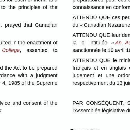
to the principles of the
connaissance en conformi
ATTENDU QUE ces person
, prayed that Canadian
du « Canadian Nazarene
ATTENDU QUE leur demand
ted in the enactment of
la loi intitulée «
An Ac
College
, assented to
sanctionnée le 16 avril 1
ATTENDU QUE le ministre
 the Act to be prepared
français et en anglais
ordance with a judgment
jugement et une ord
 4, 1985 of the Supreme
respectivement du 13 ju
ce and consent of the
PAR CONSÉQUENT, SA 
s:
l'Assemblée législative d