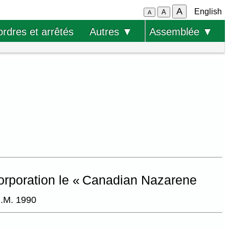
A
English
A
A
ordres et arrêtés
Autres ▼
Assemblée ▼
corporation le « Canadian Nazarene
R.M. 1990