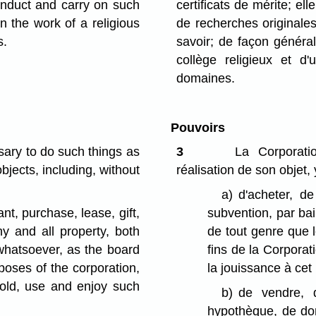
onduct and carry on such
certificats de mérite; ell
 the work of a religious
de recherches originale
s.
savoir; de façon général
collège religieux et d
domaines.
Pouvoirs
ary to do such things as
3
La Corporatio
objects, including, without
réalisation de son objet,
a)
d'acheter, d
nt, purchase, lease, gift,
subvention, par bai
y and all property, both
de tout genre que l
whatsoever, as the board
fins de la Corporati
oses of the corporation,
la jouissance à cet
old, use and enjoy such
b)
de vendre, 
hypothèque, de don