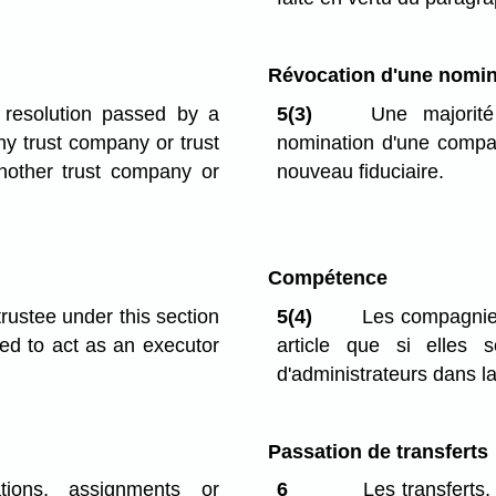
Révocation d'une nomin
resolution passed by a
5(3)
Une majorité 
ny trust company or trust
nomination d'une compag
nother trust company or
nouveau fiduciaire.
Compétence
rustee under this section
5(4)
Les compagnies
zed to act as an executor
article que si elles 
d'administrateurs dans l
Passation de transferts
ations, assignments or
6
Les transferts,