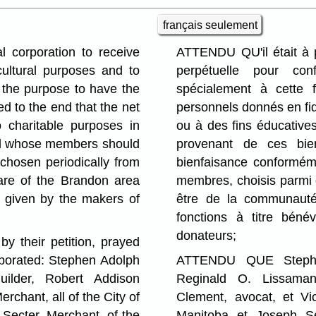
français seulement
 corporation to receive
ATTENDU QU'il était à 
 cultural purposes and to
perpétuelle pour con
r the purpose to have the
spécialement à cette 
 to the end that the net
personnels donnés en fid
 charitable purposes in
ou à des fins éducatives
ard whose members should
provenant de ces bie
 chosen periodically from
bienfaisance conformémen
are of the Brandon area
membres, choisis parmi
 given by the makers of
être de la communauté 
fonctions à titre béné
donateurs;
 their petition, prayed
rporated: Stephen Adolph
ATTENDU QUE Stephen
ilder, Robert Addison
Reginald O. Lissaman
chant, all of the City of
Clement, avocat, et V
Secter, Merchant, of the
Manitoba et Joseph Se