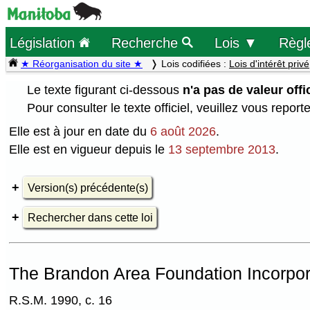
Législation
Recherche
Lois ▼
Règl
★ Réorganisation du site ★
Lois codifiées :
Lois d'intérêt privé
Le texte figurant ci-dessous
n'a pas de valeur offic
Pour consulter le texte officiel, veuillez vous report
Elle est à jour en date du
6 août 2026
.
Elle est en vigueur depuis le
13 septembre 2013
.
Version(s) précédente(s)
Rechercher dans cette loi
The Brandon Area Foundation Incorpor
R.S.M. 1990, c. 16