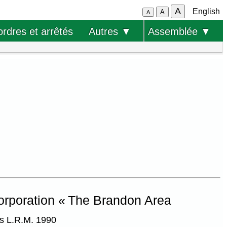
A
English
A
A
ordres et arrêtés
Autres ▼
Assemblée ▼
corporation « The Brandon Area
es L.R.M. 1990