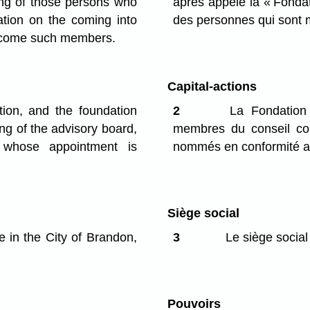
ting of those persons who
après appelé la « Fondat
tion on the coming into
des personnes qui sont m
become such members.
Capital-actions
tion, and the foundation
2
La Fondation 
ng of the advisory board,
membres du conseil cons
or whose appointment is
nommés en conformité ave
Siège social
e in the City of Brandon,
3
Le siège social
Pouvoirs