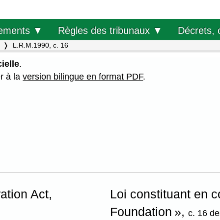
Décrets, 
ements ▼
Règles des tribunaux ▼
L.R.M.1990, c. 16
ielle
.
er à la
version bilingue en format PDF
.
ation Act,
Loi constituant en 
Foundation »,
c. 16 d