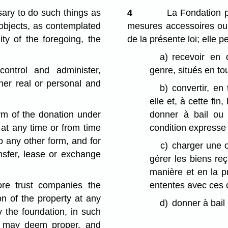
ary to do such things as
4
La Fondation pe
s objects, as contemplated
mesures accessoires ou 
lity of the foregoing, the
de la présente loi; elle 
a)
recevoir en 
control and administer,
genre, situés en tou
her real or personal and
b)
convertir, en
elle et, à cette fin,
erm of the donation under
donner à bail ou 
 at any time or from time
condition expresse
o any other form, and for
c)
charger une o
ansfer, lease or exchange
gérer les biens reç
manière et en la pr
re trust companies the
ententes avec ces 
n of the property at any
d)
donner à bail 
y the foundation, in such
d may deem proper, and