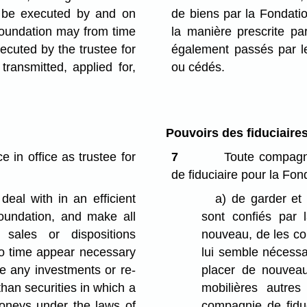
l be executed by and on
de biens par la Fondati
foundation may from time
la manière prescrite par
xecuted by the trustee for
également passés par le 
transmitted, applied for,
ou cédés.
Pouvoirs des fiduciaire
 in office as trustee for
7
Toute compagnie
de fiduciaire pour la Fon
al with in an efficient
a)
de garder et 
foundation, and make all
sont confiés par 
, sales or dispositions
nouveau, de les con
to time appear necessary
lui semble nécessai
e any investments or re-
placer de nouvea
than securities in which a
mobilières autre
moneys under the laws of
compagnie de fiduc