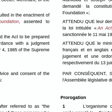
demandé la constitu
Foundation »;
ted in the enactment of
undation
, assented to
ATTENDU QUE leur demand
la loi intitulée «
An Act
sanctionnée le 11 mai 1
 the Act to be prepared
ordance with a judgment
ATTENDU QUE le ministre
 4, 1985 of the Supreme
français et en anglais
jugement et une ord
respectivement du 13 ju
ce and consent of the
PAR CONSÉQUENT, SA 
s:
l'Assemblée législative d
Prorogation
ter referred to as "the
1
L'organisme d