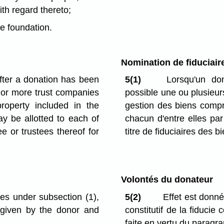
th regard thereto;
he foundation.
Nomination de fiduciair
fter a donation has been
5(1)
Lorsqu'un don
 or more trust companies
possible une ou plusieurs
operty included in the
gestion des biens compr
ay be allotted to each of
chacun d'entre elles pa
e or trustees thereof for
titre de fiduciaires des 
Volontés du donateur
es under subsection (1),
5(2)
Effet est donné
g given by the donor and
constitutif de la fiducie
faite en vertu du paragra