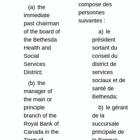
compose des
(a)
the
personnes
immediate
suivantes :
past chairman
of the board of
a)
le
the Bethesda
président
Health and
sortant du
Social
conseil du
Services
district de
District;
services
sociaux et de
(b)
the
santé de
manager of
Bethesda;
the main or
principle
b)
le gérant
branch of the
de la
Royal Bank of
succursale
Canada in the
principale de
Town of
la Banque