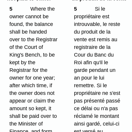
5
Where the
5
Si le
owner cannot be
propriétaire est
found, the balance
introuvable, le reste
shall be handed
du produit de la
over to the Registrar
vente est remis au
of the Court of
registraire de la
King's Bench, to be
Cour du Banc du
kept by the
Roi afin qu'il le
Registrar for the
garde pendant un
owner for one year;
an pour le lui
after which time, if
remettre. Si le
the owner does not
propriétaire ne s'est
appear or claim the
pas présenté passé
amount so kept, it
ce délai ou n'a pas
shall be paid over to
réclamé le montant
the Minister of
ainsi gardé, celui-ci
Finance, and form
est versé au