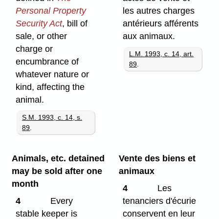
Personal Property
les autres charges
Security Act
, bill of
antérieurs afférents
sale, or other
aux animaux.
charge or
L.M. 1993, c. 14, art.
encumbrance of
89
.
whatever nature or
kind, affecting the
animal.
S.M. 1993, c. 14, s.
89
.
Animals, etc. detained
Vente des biens et
may be sold after one
animaux
month
4
Les
4
Every
tenanciers d'écurie
stable keeper is
conservent en leur