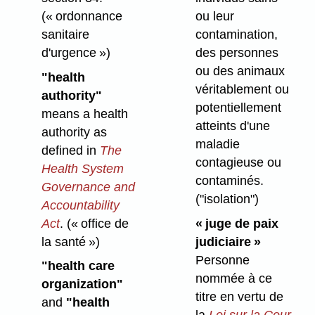
(« ordonnance
ou leur
sanitaire
contamination,
d'urgence »)
des personnes
ou des animaux
"health
véritablement ou
authority"
potentiellement
means a health
atteints d'une
authority as
maladie
defined in
The
contagieuse ou
Health System
contaminés.
Governance and
("isolation")
Accountability
Act
.
(« office de
« juge de paix
la santé »)
judiciaire »
Personne
"health care
nommée à ce
organization"
titre en vertu de
and
"health
la
Loi sur la Cour