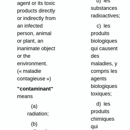
b)
les
agent or its toxic
substances
products directly
radioactives;
or indirectly from
an infected
c)
les
person, animal
produits
or plant, an
biologiques
inanimate object
qui causent
or the
des
environment.
maladies, y
(« maladie
compris les
contagieuse »)
agents
biologiques
"contaminant"
toxiques;
means
d)
les
(a)
produits
radiation;
chimiques
(b)
qui