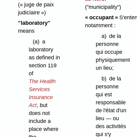
(« juge de paix
("municipality")
judiciaire »)
« occupant »
S'ente
"laboratory"
notamment :
means
a)
de la
(a)
a
personne
laboratory
qui occupe
as defined in
physiquement
section 119
un lieu;
of
b)
de la
The Health
personne
Services
qui est
Insurance
responsable
Act
, but
de l'état d'un
does not
lieu — ou
include a
des activités
place where
qui s'y