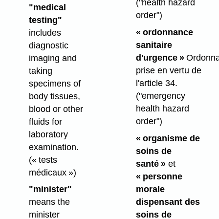
("health hazard
"medical
order")
testing"
« ordonnance
includes
sanitaire
diagnostic
d'urgence »
Ordonn
imaging and
prise en vertu de
taking
l'article 34.
specimens of
("emergency
body tissues,
health hazard
blood or other
order")
fluids for
laboratory
« organisme de
examination.
soins de
(« tests
santé »
et
médicaux »)
« personne
morale
"minister"
dispensant des
means the
soins de
minister