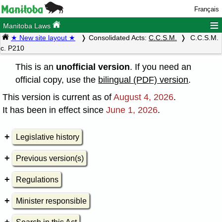
Français
≡
Manitoba Laws
★ New site layout ★
Consolidated Acts:
C.C.S.M.
C.C.S.M.
c. P210
This is an
unofficial version
. If you need an
official copy, use the
bilingual (PDF) version
.
This version is current as of
August 4, 2026
.
It has been in effect since
June 1, 2026
.
Legislative history
Previous version(s)
Regulations
Minister responsible