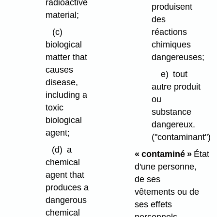
radioactive
produisent
material;
des
(c)
réactions
biological
chimiques
matter that
dangereuses;
causes
e)
tout
disease,
autre produit
including a
ou
toxic
substance
biological
dangereux.
agent;
("contaminant")
(d)
a
« contaminé »
État
chemical
d'une personne,
agent that
de ses
produces a
vêtements ou de
dangerous
ses effets
chemical
personnels