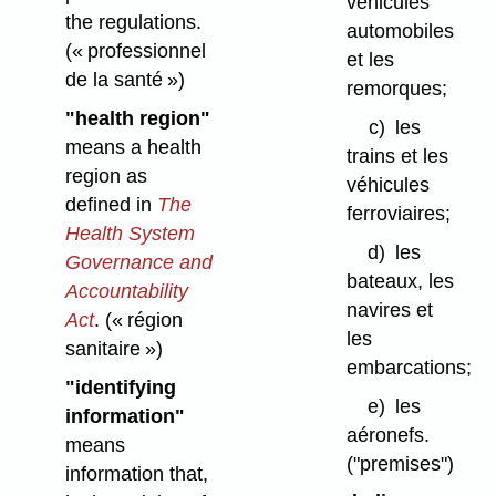
véhicules
the regulations.
automobiles
(« professionnel
et les
de la santé »)
remorques;
"health region"
c)
les
means a health
trains et les
region as
véhicules
defined in
The
ferroviaires;
Health System
d)
les
Governance and
bateaux, les
Accountability
navires et
Act
.
(« région
les
sanitaire »)
embarcations;
"identifying
e)
les
information"
aéronefs.
means
("premises")
information that,