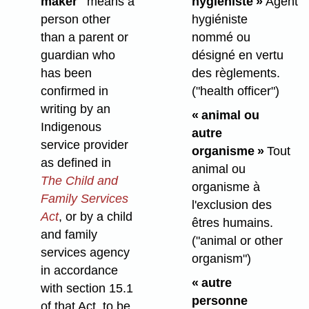
maker"
means a
hygiéniste »
Agent
person other
hygiéniste
than a parent or
nommé ou
guardian who
désigné en vertu
has been
des règlements.
confirmed in
("health officer")
writing by an
« animal ou
Indigenous
autre
service provider
organisme »
Tout
as defined in
animal ou
The Child and
organisme à
Family Services
l'exclusion des
Act
, or by a child
êtres humains.
and family
("animal or other
services agency
organism")
in accordance
« autre
with section 15.1
personne
of that Act, to be