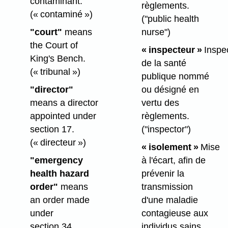
contaminant.
règlements.
(« contaminé »)
("public health
"court"
means
nurse")
the Court of
« inspecteur »
Inspe
King's Bench.
de la santé
(« tribunal »)
publique nommé
"director"
ou désigné en
means a director
vertu des
appointed under
règlements.
section 17.
("inspector")
(« directeur »)
« isolement »
Mise
"emergency
à l'écart, afin de
health hazard
prévenir la
order"
means
transmission
an order made
d'une maladie
under
contagieuse aux
section 34.
individus sains