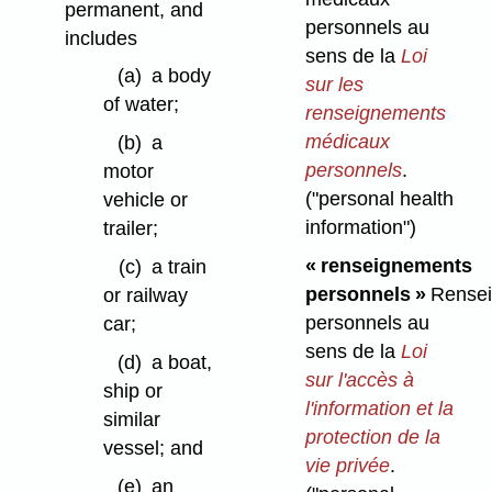
permanent, and
personnels au
includes
sens de la
Loi
(a)
a body
sur les
of water;
renseignements
médicaux
(b)
a
personnels
.
motor
("personal health
vehicle or
information")
trailer;
« renseignements
(c)
a train
personnels »
Rensei
or railway
personnels au
car;
sens de la
Loi
(d)
a boat,
sur l'accès à
ship or
l'information et la
similar
protection de la
vessel; and
vie privée
.
(e)
an