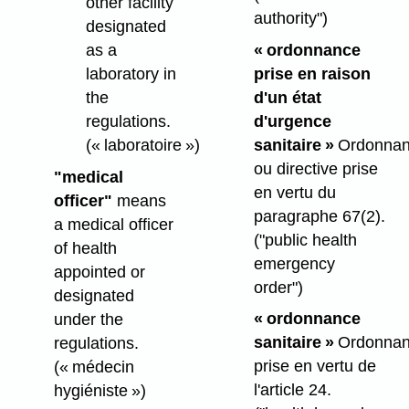
other facility
authority")
designated
« ordonnance
as a
prise en raison
laboratory in
d'un état
the
d'urgence
regulations.
sanitaire »
Ordonna
(« laboratoire »)
ou directive prise
"medical
en vertu du
officer"
means
paragraphe 67(2).
a medical officer
("public health
of health
emergency
appointed or
order")
designated
« ordonnance
under the
sanitaire »
Ordonna
regulations.
prise en vertu de
(« médecin
l'article 24.
hygiéniste »)