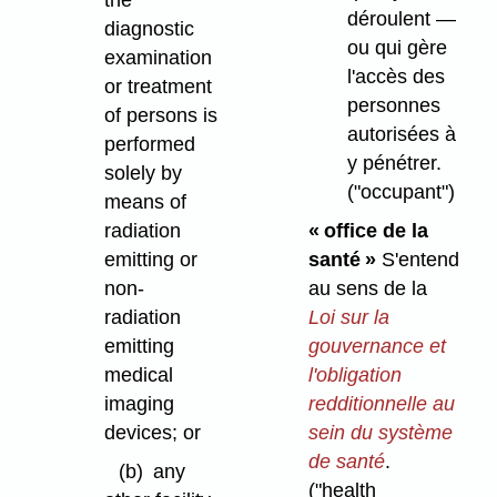
the
déroulent —
diagnostic
ou qui gère
examination
l'accès des
or treatment
personnes
of persons is
autorisées à
performed
y pénétrer.
solely by
("occupant")
means of
« office de la
radiation
santé »
S'entend
emitting or
au sens de la
non-
Loi sur la
radiation
gouvernance et
emitting
l'obligation
medical
redditionnelle au
imaging
sein du système
devices; or
de santé
.
(b)
any
("health