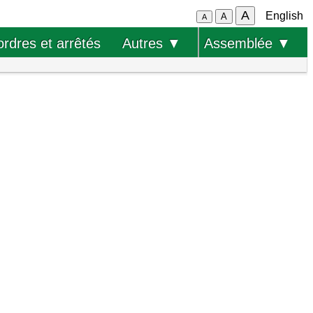
A
English
A
A
ordres et arrêtés
Autres ▼
Assemblée ▼