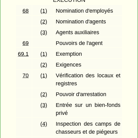
EXÉCUTION
68
(1)
Nomination d'employés
(2)
Nomination d'agents
(3)
Agents auxiliaires
69
Pouvoirs de l'agent
69.1
(1)
Exemption
(2)
Exigences
70
(1)
Vérification des locaux et
registres
(2)
Pouvoir d'arrestation
(3)
Entrée sur un bien-fonds
privé
(4)
Inspection des camps de
chasseurs et de piégeurs