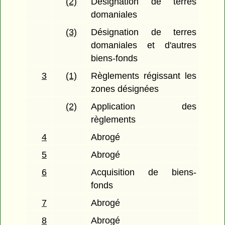
(2)
Désignation de terres
domaniales
(3)
Désignation de terres
domaniales et d'autres
biens-fonds
3
(1)
Règlements régissant les
zones désignées
(2)
Application des
règlements
4
Abrogé
5
Abrogé
6
Acquisition de biens-
fonds
7
Abrogé
8
Abrogé