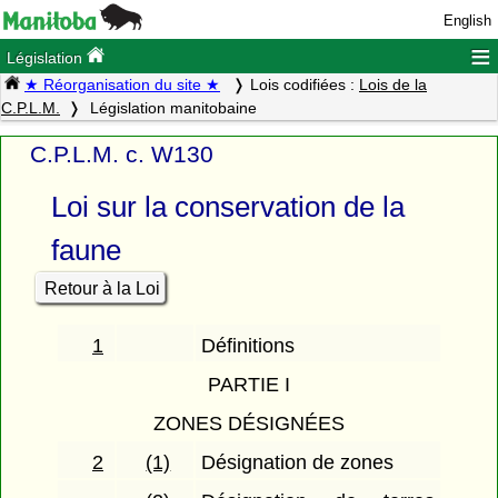
English
≡
Législation
★ Réorganisation du site ★
Lois codifiées :
Lois de la
C.P.L.M.
Législation manitobaine
C.P.L.M. c. W130
Loi sur la conservation de la
faune
Retour à la Loi
1
Définitions
PARTIE I
ZONES DÉSIGNÉES
2
(1)
Désignation de zones