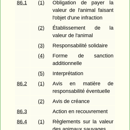
86.1
(1)
Obligation de payer la
valeur de l'animal faisant
l'objet d'une infraction
(2)
Établissement de la
valeur de l'animal
(3)
Responsabilité solidaire
(4)
Forme de sanction
additionnelle
(5)
Interprétation
86.2
(1)
Avis en matière de
responsabilité éventuelle
(2)
Avis de créance
86.3
Action en recouvrement
86.4
(1)
Règlements sur la valeur
des animaux sauvages