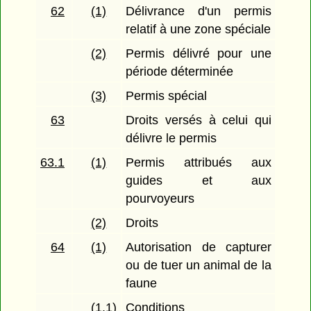
62
(1)
Délivrance d'un permis
relatif à une zone spéciale
(2)
Permis délivré pour une
période déterminée
(3)
Permis spécial
63
Droits versés à celui qui
délivre le permis
63.1
(1)
Permis attribués aux
guides et aux
pourvoyeurs
(2)
Droits
64
(1)
Autorisation de capturer
ou de tuer un animal de la
faune
(1.1)
Conditions