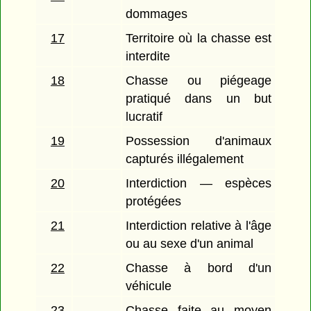
dommages
17
Territoire où la chasse est
interdite
18
Chasse ou piégeage
pratiqué dans un but
lucratif
19
Possession d'animaux
capturés illégalement
20
Interdiction — espèces
protégées
21
Interdiction relative à l'âge
ou au sexe d'un animal
22
Chasse à bord d'un
véhicule
23
Chasse faite au moyen