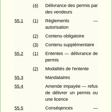
(4)
Délivrance des permis par
des vendeurs
55.1
(1)
Règlements —
autorisation
(2)
Contenu obligatoire
(3)
Contenu supplémentaire
55.2
(1)
Ententes — délivrance de
permis
(2)
Modalités de l'entente
55.3
Mandataires
55.4
Amende impayée — refus
de délivrer un permis ou
une licence
55.5
Conséqences —