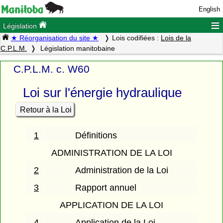
English
≡
Législation
★ Réorganisation du site ★
Lois codifiées :
Lois de la
C.P.L.M.
Législation manitobaine
C.P.L.M. c. W60
Loi sur l'énergie hydraulique
Retour à la Loi
1
Définitions
ADMINISTRATION DE LA LOI
2
Administration de la Loi
3
Rapport annuel
APPLICATION DE LA LOI
4
Application de la Loi