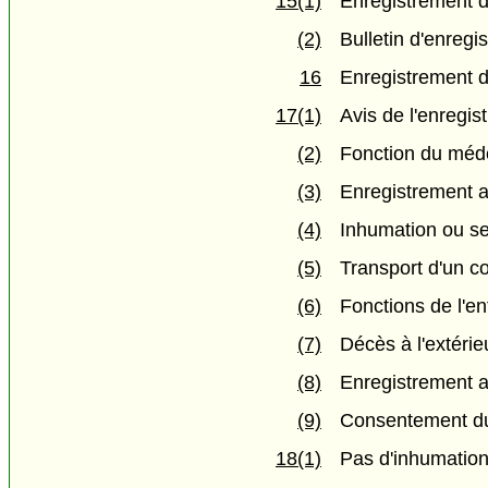
15(1)
Enregistrement 
(2)
Bulletin d'enregi
16
Enregistrement d
17(1)
Avis de l'enregi
(2)
Fonction du méde
(3)
Enregistrement a
(4)
Inhumation ou ser
(5)
Transport d'un c
(6)
Fonctions de l'e
(7)
Décès à l'extérie
(8)
Enregistrement a
(9)
Consentement du
18(1)
Pas d'inhumation