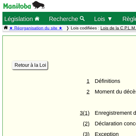
Législation
Recherche
Lois ▼
Règl
★ Réorganisation du site ★
Lois codifiées :
Lois de la C.P.L.M
Retour à la Loi
1
Définitions
2
Moment du décè
3(1)
Enregistrement 
(2)
Déclaration conc
(3)
Exception