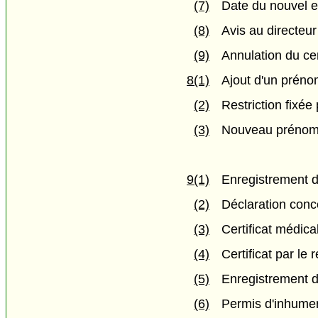
(7)
Date du nouvel e
(8)
Avis au directeur
(9)
Annulation du cer
8(1)
Ajout d'un préno
(2)
Restriction fixée 
(3)
Nouveau prénom in
9(1)
Enregistrement 
(2)
Déclaration conc
(3)
Certificat médica
(4)
Certificat par le r
(5)
Enregistrement d
(6)
Permis d'inhume