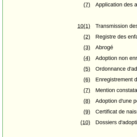
(7)
Application des a
10(1)
Transmission des
(2)
Registre des enf
(3)
Abrogé
(4)
Adoption non enre
(5)
Ordonnance d'ado
(6)
Enregistrement d
(7)
Mention constata
(8)
Adoption d'une p
(9)
Certificat de nai
(10)
Dossiers d'adopt