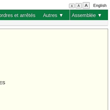
A
English
A
A
ordres et arrêtés
Autres ▼
Assemblée ▼
ES