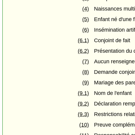
(4)
Naissances multi
(5)
Enfant né d'une
(6)
Insémination artif
(6.1)
Conjoint de fait
(6.2)
Présentation du 
(7)
Aucun renseignem
(8)
Demande conjoint
(9)
Mariage des pare
(9.1)
Nom de l'enfant
(9.2)
Déclaration remp
(9.3)
Restrictions rel
(10)
Preuve compléme