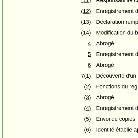
(11)
Responsabilité c
(12)
Enregistrement d
(13)
Déclaration rempli
(14)
Modification du b
4
Abrogé
5
Enregistrement d
6
Abrogé
7(1)
Découverte d'un
(2)
Fonctions du regis
(3)
Abrogé
(4)
Enregistrement d
(5)
Envoi de copies
(6)
Identité établie 