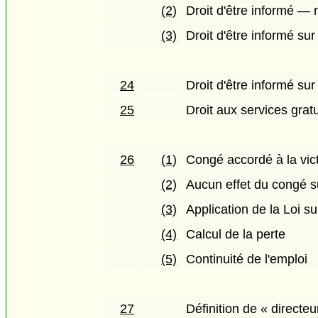
(2)
Droit d'être informé — 
(3)
Droit d'être informé su
24
Droit d'être informé sur
25
Droit aux services grat
26
(1)
Congé accordé à la vic
(2)
Aucun effet du congé s
(3)
Application de la Loi sur
(4)
Calcul de la perte
(5)
Continuité de l'emploi
27
Définition de « directeu