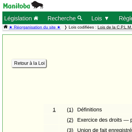
Législation
Recherche
Lois ▼
Règl
★ Réorganisation du site ★
Lois codifiées :
Lois de la C.P.L.M
Retour à la Loi
1
(1)
Définitions
(2)
Exercice des droits — 
(3)
Union de fait enregistr