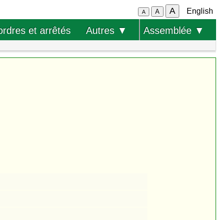
A
English
A
A
ordres et arrêtés
Autres ▼
Assemblée ▼