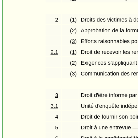
2
(1)
Droits des victimes à 
(2)
Approbation de la for
(3)
Efforts raisonnables pou
2.1
(1)
Droit de recevoir les r
(2)
Exigences s'appliquan
(3)
Communication des re
3
Droit d'être informé par
3.1
Unité d'enquête indép
4
Droit de fournir son po
5
Droit à une entrevue 