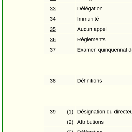
33
Délégation
34
Immunité
35
Aucun appel
36
Règlements
37
Examen quinquennal de 
38
Définitions
39
(1)
Désignation du directe
(2)
Attributions