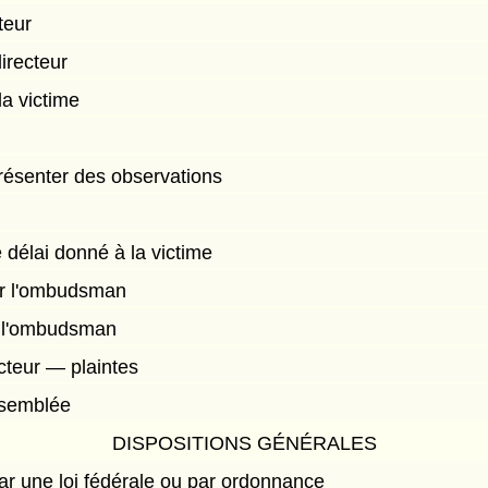
teur
irecteur
la victime
présenter des observations
 délai donné à la victime
sur l'ombudsman
r l'ombudsman
cteur — plaintes
ssemblée
DISPOSITIONS GÉNÉRALES
par une loi fédérale ou par ordonnance