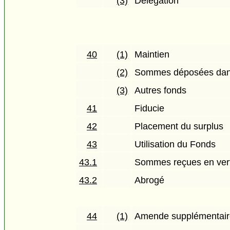
(3)
Délégation
40
(1)
Maintien
(2)
Sommes déposées dan
(3)
Autres fonds
41
Fiducie
42
Placement du surplus
43
Utilisation du Fonds
43.1
Sommes reçues en vertu 
43.2
Abrogé
44
(1)
Amende supplémentair