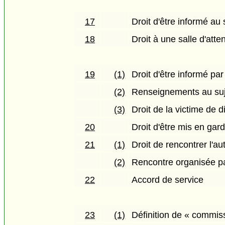
17
Droit d'être informé au 
18
Droit à une salle d'atten
19
(1)
Droit d'être informé par
(2)
Renseignements au suj
(3)
Droit de la victime de d
20
Droit d'être mis en ga
21
(1)
Droit de rencontrer l'aut
(2)
Rencontre organisée p
22
Accord de service
23
(1)
Définition de « commis