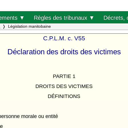
Décrets, 
ements ▼
Règles des tribunaux ▼
.
Législation manitobaine
C.P.L.M. c. V55
Déclaration des droits des victimes
PARTIE 1
DROITS DES VICTIMES
DÉFINITIONS
personne morale ou entité
ée