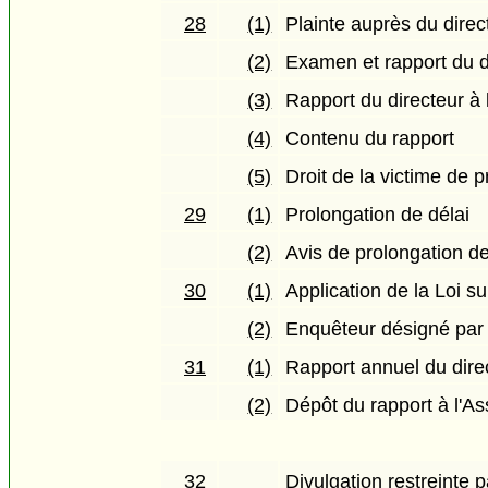
28
(1)
Plainte auprès du direc
(2)
Examen et rapport du d
(3)
Rapport du directeur à 
(4)
Contenu du rapport
(5)
Droit de la victime de 
29
(1)
Prolongation de délai
(2)
Avis de prolongation de
30
(1)
Application de la Loi 
(2)
Enquêteur désigné pa
31
(1)
Rapport annuel du dire
(2)
Dépôt du rapport à l'A
32
Divulgation restreinte 