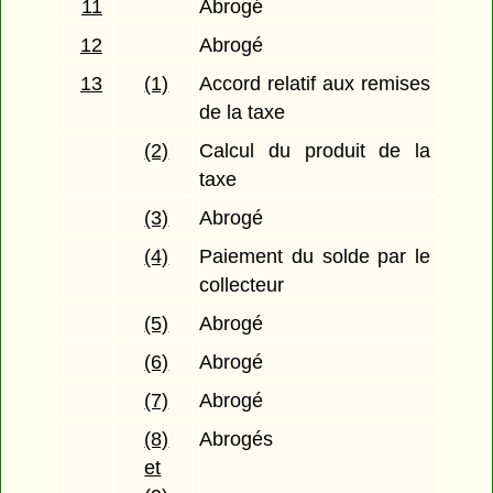
11
Abrogé
12
Abrogé
13
(1)
Accord relatif aux remises
de la taxe
(2)
Calcul du produit de la
taxe
(3)
Abrogé
(4)
Paiement du solde par le
collecteur
(5)
Abrogé
(6)
Abrogé
(7)
Abrogé
(8)
Abrogés
et