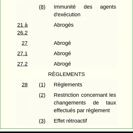
(8)
Immunité des agents
d'exécution
21 à
Abrogés
26.2
27
Abrogé
27.1
Abrogé
27.2
Abrogé
RÈGLEMENTS
28
(1)
Règlements
(2)
Restriction concernant les
changements de taux
effectués par règlement
(3)
Effet rétroactif