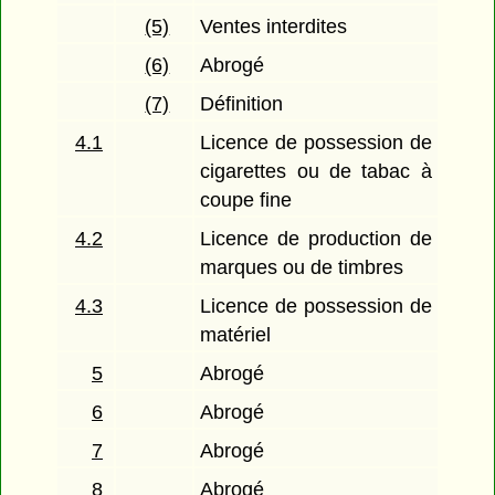
(5)
Ventes interdites
(6)
Abrogé
(7)
Définition
4.1
Licence de possession de
cigarettes ou de tabac à
coupe fine
4.2
Licence de production de
marques ou de timbres
4.3
Licence de possession de
matériel
5
Abrogé
6
Abrogé
7
Abrogé
8
Abrogé