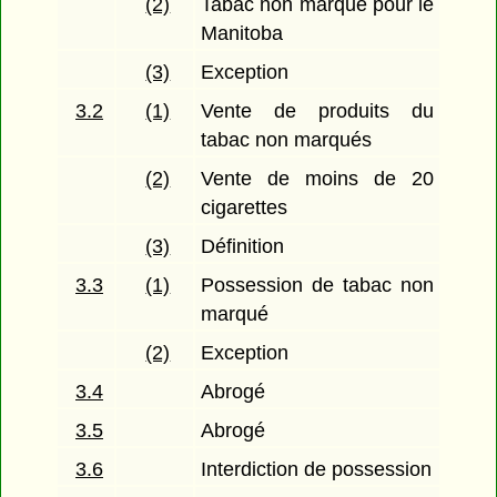
(2)
Tabac non marqué pour le
Manitoba
(3)
Exception
3.2
(1)
Vente de produits du
tabac non marqués
(2)
Vente de moins de 20
cigarettes
(3)
Définition
3.3
(1)
Possession de tabac non
marqué
(2)
Exception
3.4
Abrogé
3.5
Abrogé
3.6
Interdiction de possession