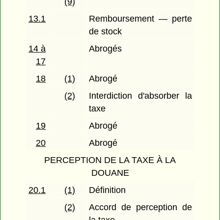
(9)
13.1
Remboursement — perte
de stock
14 à
Abrogés
17
18
(1)
Abrogé
(2)
Interdiction d'absorber la
taxe
19
Abrogé
20
Abrogé
PERCEPTION DE LA TAXE À LA
DOUANE
20.1
(1)
Définition
(2)
Accord de perception de