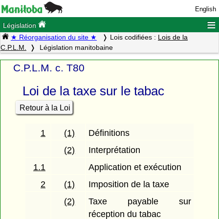
English
≡
Législation
★ Réorganisation du site ★
Lois codifiées :
Lois de la
C.P.L.M.
Législation manitobaine
C.P.L.M. c. T80
Loi de la taxe sur le tabac
Retour à la Loi
1
(1)
Définitions
(2)
Interprétation
1.1
Application et exécution
2
(1)
Imposition de la taxe
(2)
Taxe payable sur
réception du tabac