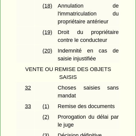
(18)
Annulation de
l'immatriculation du
propriétaire antérieur
(19)
Droit du propriétaire
contre le conducteur
(20)
Indemnité en cas de
saisie injustifiée
VENTE OU REMISE DES OBJETS
SAISIS
32
Choses saisies sans
mandat
33
(1)
Remise des documents
(2)
Prorogation du délai par
le juge
(3)
Décision définitive