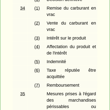
34
(1)
Remise du carburant en
vrac
(2)
Vente du carburant en
vrac
(3)
Intérêt sur le produit
(4)
Affectation du produit et
de l'intérêt
(5)
Indemnité
(6)
Taxe réputée être
acquittée
(7)
Remboursement
35
Mesures prises à l'égard
des marchandises
périssables ou