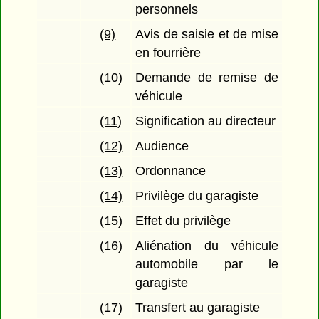
personnels
(9)
Avis de saisie et de mise
en fourrière
(10)
Demande de remise de
véhicule
(11)
Signification au directeur
(12)
Audience
(13)
Ordonnance
(14)
Privilège du garagiste
(15)
Effet du privilège
(16)
Aliénation du véhicule
automobile par le
garagiste
(17)
Transfert au garagiste