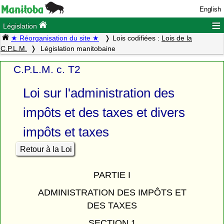
English
≡
Législation
★ Réorganisation du site ★
Lois codifiées :
Lois de la
C.P.L.M.
Législation manitobaine
C.P.L.M. c. T2
Loi sur l'administration des
impôts et des taxes et divers
impôts et taxes
Retour à la Loi
PARTIE I
ADMINISTRATION DES IMPÔTS ET
DES TAXES
SECTION 1