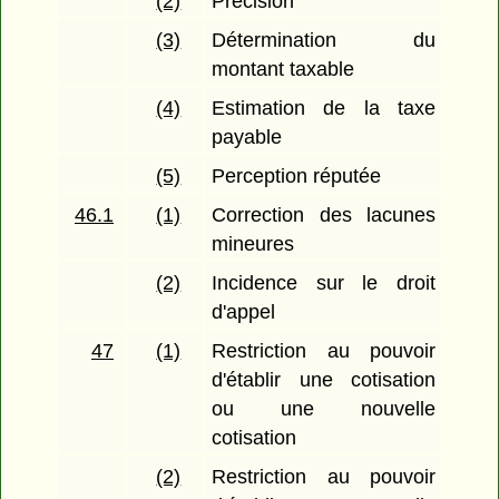
(2)
Précision
(3)
Détermination du
montant taxable
(4)
Estimation de la taxe
payable
(5)
Perception réputée
46.1
(1)
Correction des lacunes
mineures
(2)
Incidence sur le droit
d'appel
47
(1)
Restriction au pouvoir
d'établir une cotisation
ou une nouvelle
cotisation
(2)
Restriction au pouvoir