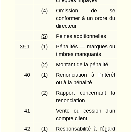
chèques impayés
(4)
Omission de se
conformer à un ordre du
directeur
(5)
Peines additionnelles
39.1
(1)
Pénalités — marques ou
timbres manquants
(2)
Montant de la pénalité
40
(1)
Renonciation à l'intérêt
ou à la pénalité
(2)
Rapport concernant la
renonciation
41
Vente ou cession d'un
compte client
42
(1)
Responsabilité à l'égard