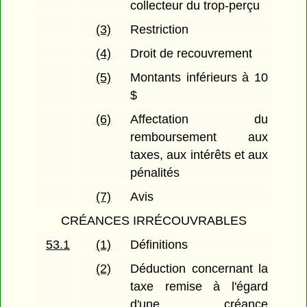
collecteur du trop-perçu
(3)
Restriction
(4)
Droit de recouvrement
(5)
Montants inférieurs à 10
$
(6)
Affectation du
remboursement aux
taxes, aux intérêts et aux
pénalités
(7)
Avis
CRÉANCES IRRÉCOUVRABLES
53.1
(1)
Définitions
(2)
Déduction concernant la
taxe remise à l'égard
d'une créance