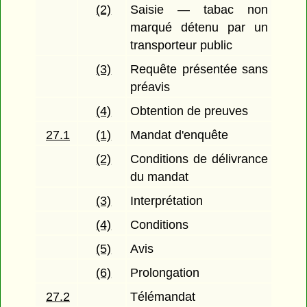
(2)
Saisie — tabac non
marqué détenu par un
transporteur public
(3)
Requête présentée sans
préavis
(4)
Obtention de preuves
27.1
(1)
Mandat d'enquête
(2)
Conditions de délivrance
du mandat
(3)
Interprétation
(4)
Conditions
(5)
Avis
(6)
Prolongation
27.2
Télémandat