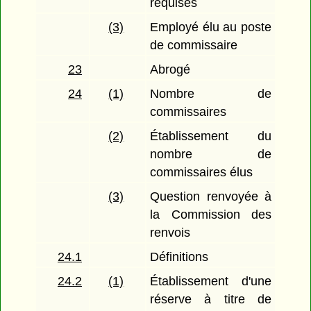
requises
(3)
Employé élu au poste
de commissaire
23
Abrogé
24
(1)
Nombre de
commissaires
(2)
Établissement du
nombre de
commissaires élus
(3)
Question renvoyée à
la Commission des
renvois
24.1
Définitions
24.2
(1)
Établissement d'une
réserve à titre de