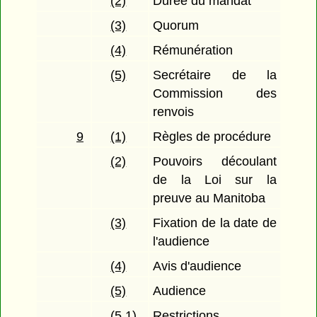
(2)
Durée du mandat
(3)
Quorum
(4)
Rémunération
(5)
Secrétaire de la
Commission des
renvois
9
(1)
Règles de procédure
(2)
Pouvoirs découlant
de la Loi sur la
preuve au Manitoba
(3)
Fixation de la date de
l'audience
(4)
Avis d'audience
(5)
Audience
(5.1)
Restrictions