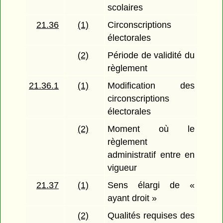
scolaires
21.36
(1)
Circonscriptions
électorales
(2)
Période de validité du
règlement
21.36.1
(1)
Modification des
circonscriptions
électorales
(2)
Moment où le
règlement
administratif entre en
vigueur
21.37
(1)
Sens élargi de «
ayant droit »
(2)
Qualités requises des