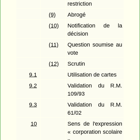
restriction
(9)
Abrogé
(10)
Notification de la
décision
(11)
Question soumise au
vote
(12)
Scrutin
9.1
Utilisation de cartes
9.2
Validation du R.M.
109/93
9.3
Validation du R.M.
61/02
10
Sens de l'expression
« corporation scolaire