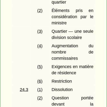
quartier
(2)
Éléments pris en
considération par le
ministre
(3)
Quartier — une seule
division scolaire
(4)
Augmentation du
nombre de
commissaires
(5)
Exigences en matière
de résidence
(6)
Restriction
24.3
(1)
Dissolution
(2)
Question portée
devant la