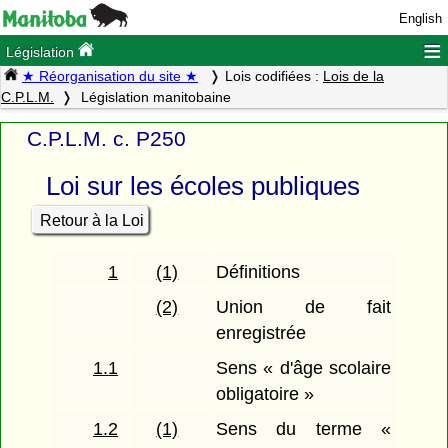
English
≡
Législation
★ Réorganisation du site ★
Lois codifiées :
Lois de la
C.P.L.M.
Législation manitobaine
C.P.L.M. c. P250
Loi sur les écoles publiques
Retour à la Loi
1
(1)
Définitions
(2)
Union de fait
enregistrée
1.1
Sens « d'âge scolaire
obligatoire »
1.2
(1)
Sens du terme «