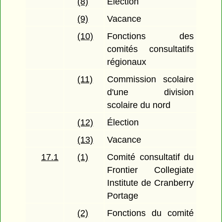
(8)
Élection
(9)
Vacance
(10)
Fonctions des
comités consultatifs
régionaux
(11)
Commission scolaire
d'une division
scolaire du nord
(12)
Élection
(13)
Vacance
17.1
(1)
Comité consultatif du
Frontier Collegiate
Institute de Cranberry
Portage
(2)
Fonctions du comité