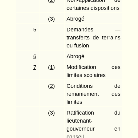
(2)
Non-application de
certaines dispositions
(3)
Abrogé
5
Demandes —
transferts de terrains
ou fusion
6
Abrogé
7
(1)
Modification des
limites scolaires
(2)
Conditions de
remaniement des
limites
(3)
Ratification du
lieutenant-
gouverneur en
conseil