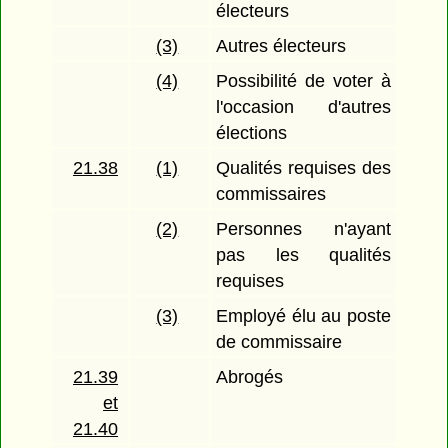
électeurs
(3)
Autres électeurs
(4)
Possibilité de voter à
l'occasion d'autres
élections
21.38
(1)
Qualités requises des
commissaires
(2)
Personnes n'ayant
pas les qualités
requises
(3)
Employé élu au poste
de commissaire
21.39
Abrogés
et
21.40