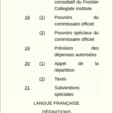
consultatif du Frontier
Collegiate Institute
18
(1)
Pouvoirs du
commissaire officiel
(2)
Pouvoirs spéciaux du
commissaire officiel
19
Prévision des
dépenses autorisées
20
(1)
Appel de la
répartition
(2)
Taxes
21
Subventions
spéciales
LANGUE FRANÇAISE
DÉFINITIONS