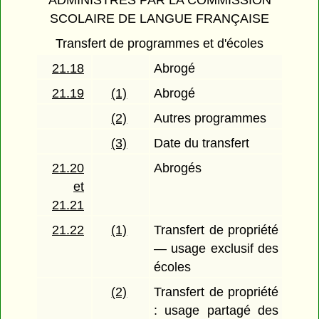
ADMINISTRÉS PAR LA COMMISSION
SCOLAIRE DE LANGUE FRANÇAISE
Transfert de programmes et d'écoles
21.18
Abrogé
21.19
(1)
Abrogé
(2)
Autres programmes
(3)
Date du transfert
21.20
Abrogés
et
21.21
21.22
(1)
Transfert de propriété
— usage exclusif des
écoles
(2)
Transfert de propriété
: usage partagé des