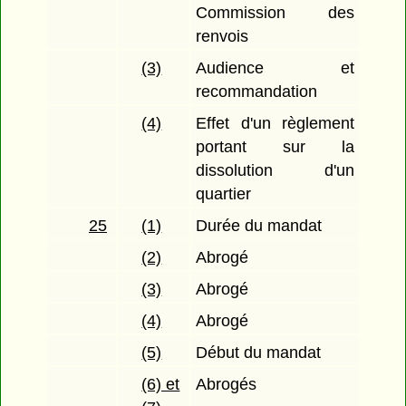
Commission des
renvois
(3)
Audience et
recommandation
(4)
Effet d'un règlement
portant sur la
dissolution d'un
quartier
25
(1)
Durée du mandat
(2)
Abrogé
(3)
Abrogé
(4)
Abrogé
(5)
Début du mandat
(6) et
Abrogés