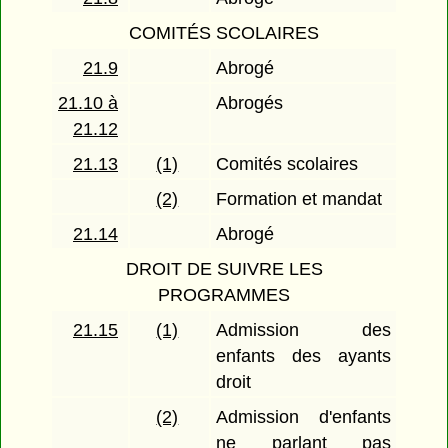
COMITÉS SCOLAIRES
21.9
Abrogé
21.10 à
Abrogés
21.12
21.13
(1)
Comités scolaires
(2)
Formation et mandat
21.14
Abrogé
DROIT DE SUIVRE LES
PROGRAMMES
21.15
(1)
Admission des
enfants des ayants
droit
(2)
Admission d'enfants
ne parlant pas