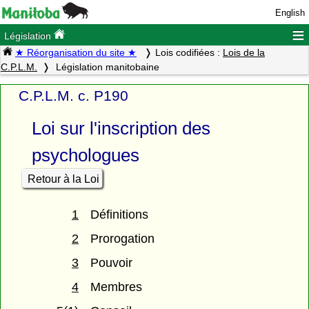
English
≡
Législation
★ Réorganisation du site ★
Lois codifiées :
Lois de la
C.P.L.M.
Législation manitobaine
C.P.L.M. c. P190
Loi sur l'inscription des
psychologues
Retour à la Loi
1
Définitions
2
Prorogation
3
Pouvoir
4
Membres