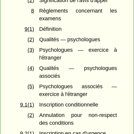
(2)
Signification de l'avis d'appel
8
Règlements concernant les
examens
9(1)
Définition
(2)
Qualités — psychologues
(3)
Psychologues — exercice à
l'étranger
(4)
Qualités — psychologues
associés
(5)
Psychologues associés —
exercice à l'étranger
9.1(1)
Inscription conditionnelle
(2)
Annulation pour non-respect
des conditions
9.2(1)
Inscription en cas d'urgence