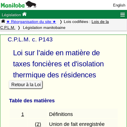
English
≡
Législation
★ Réorganisation du site ★
Lois codifiées :
Lois de la
C.P.L.M.
Législation manitobaine
C.P.L.M. c. P143
Loi sur l'aide en matière de
taxes foncières et d'isolation
thermique des résidences
Retour à la Loi
Table des matières
1
Définitions
(2)
Union de fait enregistrée