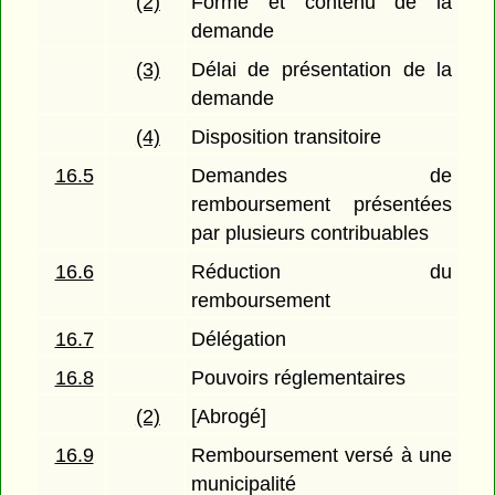
(2)
Forme et contenu de la
demande
(3)
Délai de présentation de la
demande
(4)
Disposition transitoire
16.5
Demandes de
remboursement présentées
par plusieurs contribuables
16.6
Réduction du
remboursement
16.7
Délégation
16.8
Pouvoirs réglementaires
(2)
[Abrogé]
16.9
Remboursement versé à une
municipalité