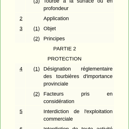
(3)
Tourbe à la surface ou en
profondeur
2
Application
3
(1)
Objet
(2)
Principes
PARTIE 2
PROTECTION
4
(1)
Désignation réglementaire
des tourbières d'importance
provinciale
(2)
Facteurs pris en
considération
5
Interdiction de l'exploitation
commerciale