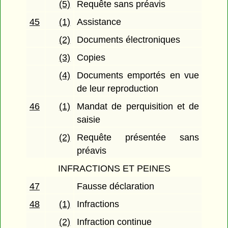
(5)
Requête sans préavis
45
(1)
Assistance
(2)
Documents électroniques
(3)
Copies
(4)
Documents emportés en vue
de leur reproduction
46
(1)
Mandat de perquisition et de
saisie
(2)
Requête présentée sans
préavis
INFRACTIONS ET PEINES
47
Fausse déclaration
48
(1)
Infractions
(2)
Infraction continue