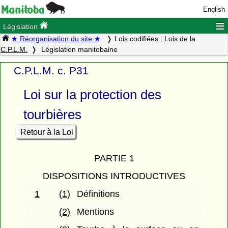
English
≡
Législation
★ Réorganisation du site ★
Lois codifiées :
Lois de la
C.P.L.M.
Législation manitobaine
C.P.L.M. c. P31
Loi sur la protection des
tourbières
Retour à la Loi
PARTIE 1
DISPOSITIONS INTRODUCTIVES
1
(1)
Définitions
(2)
Mentions