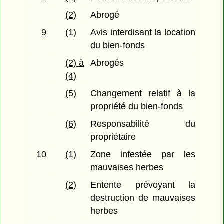
(2)
Abrogé
9
(1)
Avis interdisant la location
du bien-fonds
(2) à
Abrogés
(4)
(5)
Changement relatif à la
propriété du bien-fonds
(6)
Responsabilité du
propriétaire
10
(1)
Zone infestée par les
mauvaises herbes
(2)
Entente prévoyant la
destruction de mauvaises
herbes