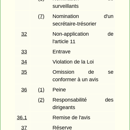
surveillants
(7)
Nomination d'un
secrétaire-trésorier
32
Non-application de
l'article 11
33
Entrave
34
Violation de la Loi
35
Omission de se
conformer à un avis
36
(1)
Peine
(2)
Responsabilité des
dirigeants
36.1
Remise de l'avis
37
Réserve