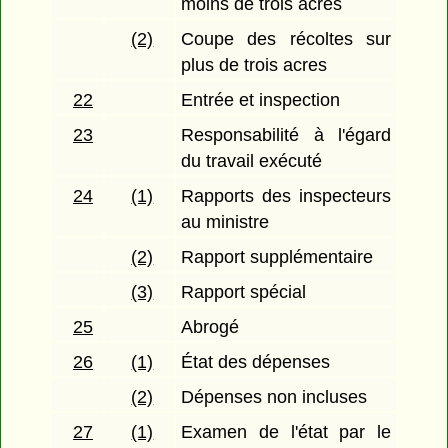
moins de trois acres
(2)
Coupe des récoltes sur
plus de trois acres
22
Entrée et inspection
23
Responsabilité à l'égard
du travail exécuté
24
(1)
Rapports des inspecteurs
au ministre
(2)
Rapport supplémentaire
(3)
Rapport spécial
25
Abrogé
26
(1)
État des dépenses
(2)
Dépenses non incluses
27
(1)
Examen de l'état par le