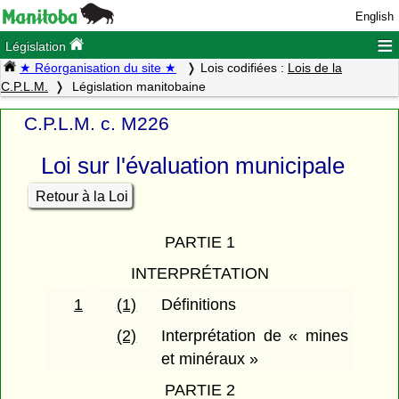
English
≡
Législation
★ Réorganisation du site ★
Lois codifiées :
Lois de la
C.P.L.M.
Législation manitobaine
C.P.L.M. c. M226
Loi sur l'évaluation municipale
Retour à la Loi
PARTIE 1
INTERPRÉTATION
1
(1)
Définitions
(2)
Interprétation de « mines
et minéraux »
PARTIE 2