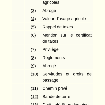
agricoles
(3)
Abrogé
(4)
Valeur d'usage agricole
(5)
Rappel de taxes
(6)
Mention sur le certificat
de taxes
(7)
Privilège
(8)
Règlements
(9)
Abrogé
(10)
Servitudes et droits de
passage
(11)
Chemin privé
(12)
Bande de terre
(13)
Droit, intérêt ou domaine