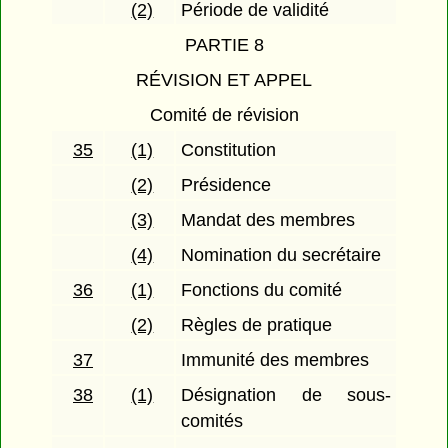
(2)
Période de validité
PARTIE 8
RÉVISION ET APPEL
Comité de révision
35
(1)
Constitution
(2)
Présidence
(3)
Mandat des membres
(4)
Nomination du secrétaire
36
(1)
Fonctions du comité
(2)
Règles de pratique
37
Immunité des membres
38
(1)
Désignation de sous-
comités