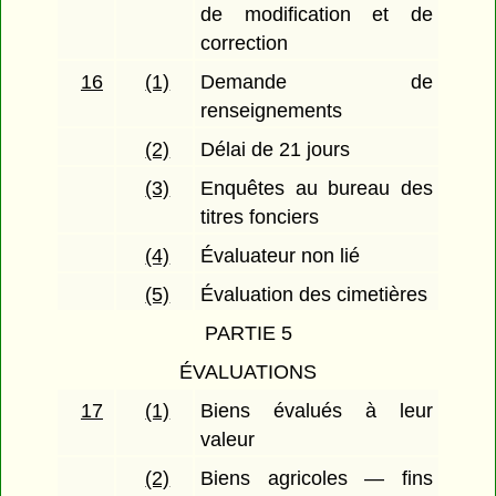
de modification et de
correction
16
(1)
Demande de
renseignements
(2)
Délai de 21 jours
(3)
Enquêtes au bureau des
titres fonciers
(4)
Évaluateur non lié
(5)
Évaluation des cimetières
PARTIE 5
ÉVALUATIONS
17
(1)
Biens évalués à leur
valeur
(2)
Biens agricoles — fins