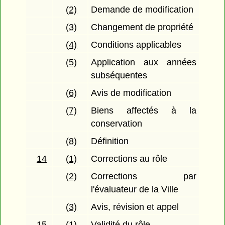
(2)
Demande de modification
(3)
Changement de propriété
(4)
Conditions applicables
(5)
Application aux années
subséquentes
(6)
Avis de modification
(7)
Biens affectés à la
conservation
(8)
Définition
14
(1)
Corrections au rôle
(2)
Corrections par
l'évaluateur de la Ville
(3)
Avis, révision et appel
15
(1)
Validité du rôle