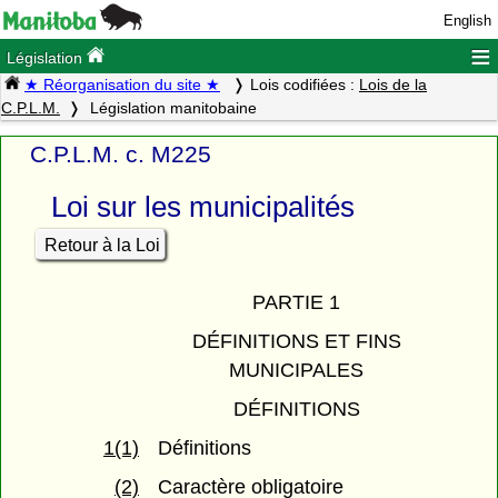
English
≡
Législation
★ Réorganisation du site ★
Lois codifiées :
Lois de la
C.P.L.M.
Législation manitobaine
C.P.L.M. c. M225
Loi sur les municipalités
Retour à la Loi
PARTIE 1
DÉFINITIONS ET FINS
MUNICIPALES
DÉFINITIONS
1(1)
Définitions
(2)
Caractère obligatoire