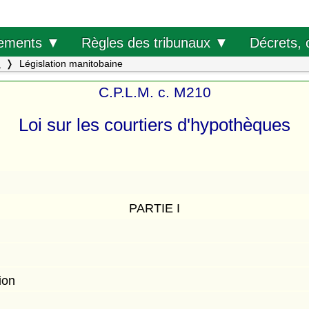
Décrets, 
ements ▼
Règles des tribunaux ▼
.
Législation manitobaine
C.P.L.M. c. M210
Loi sur les courtiers d'hypothèques
PARTIE I
ion