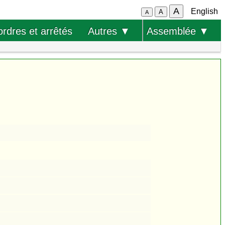
A
English
A
A
ordres et arrêtés
Autres ▼
Assemblée ▼