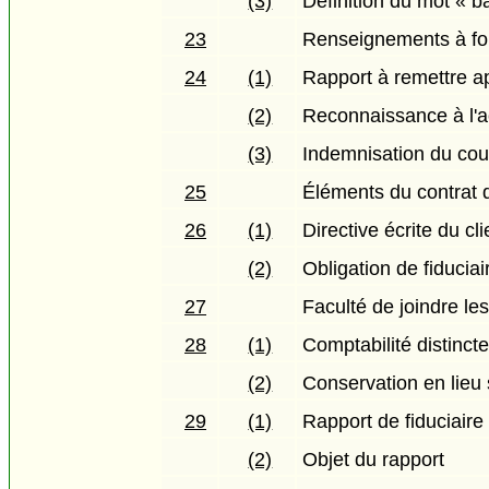
(3)
Définition du mot « 
23
Renseignements à four
24
(1)
Rapport à remettre ap
(2)
Reconnaissance à l'a
(3)
Indemnisation du cour
25
Éléments du contrat 
26
(1)
Directive écrite du cl
(2)
Obligation de fiduciai
27
Faculté de joindre l
28
(1)
Comptabilité distincte
(2)
Conservation en lieu
29
(1)
Rapport de fiduciaire 
(2)
Objet du rapport