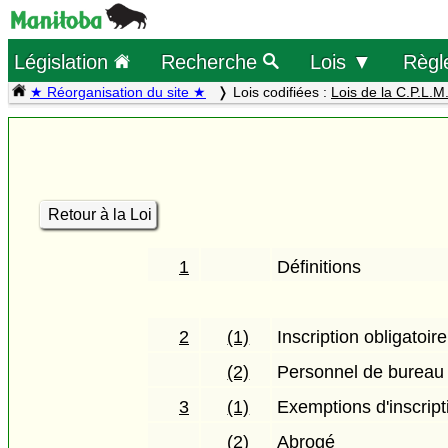
Législation
Recherche
Lois ▼
Règl
★ Réorganisation du site ★
Lois codifiées :
Lois de la C.P.L.M
Retour à la Loi
1
Définitions
2
(1)
Inscription obligatoire
(2)
Personnel de bureau
3
(1)
Exemptions d'inscript
(2)
Abrogé