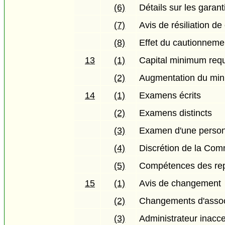
(6)
Détails sur les garant
(7)
Avis de résiliation d
(8)
Effet du cautionneme
13
(1)
Capital minimum req
(2)
Augmentation du min
14
(1)
Examens écrits
(2)
Examens distincts
(3)
Examen d'une person
(4)
Discrétion de la Com
(5)
Compétences des repr
15
(1)
Avis de changement
(2)
Changements d'asso
(3)
Administrateur inacc