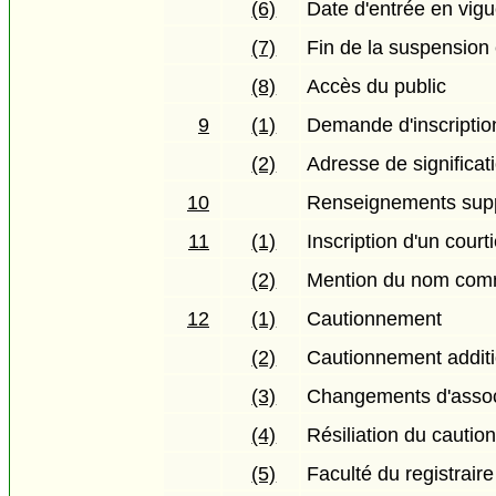
(6)
Date d'entrée en vig
(7)
Fin de la suspension 
(8)
Accès du public
9
(1)
Demande d'inscriptio
(2)
Adresse de significat
10
Renseignements sup
11
(1)
Inscription d'un cour
(2)
Mention du nom comme
12
(1)
Cautionnement
(2)
Cautionnement addit
(3)
Changements d'asso
(4)
Résiliation du cauti
(5)
Faculté du registrair