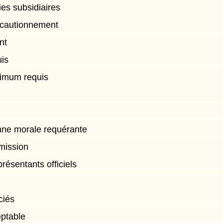
ies subsidiaires
e cautionnement
nt
uis
imum requis
ne morale requérante
mission
ésentants officiels
ciés
eptable