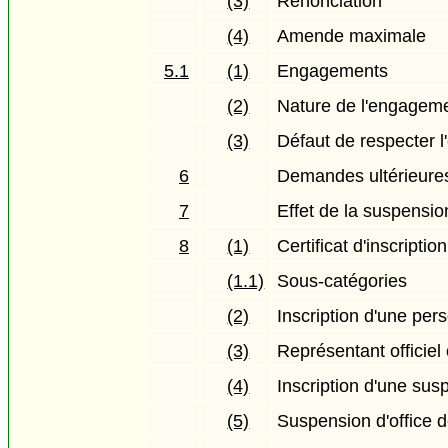
(3)
Renonciation
(4)
Amende maximale
5.1
(1)
Engagements
(2)
Nature de l'engagem
(3)
Défaut de respecter 
6
Demandes ultérieure
7
Effet de la suspension
8
(1)
Certificat d'inscription
(1.1)
Sous-catégories
(2)
Inscription d'une pe
(3)
Représentant officiel 
(4)
Inscription d'une sus
(5)
Suspension d'office d