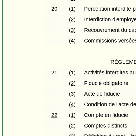
20
(1)
Perception interdite 
(2)
Interdiction d'employ
(3)
Recouvrement du capit
(4)
Commissions versées
RÉGLEME
21
(1)
Activités interdites 
(2)
Fiducie obligatoire
(3)
Acte de fiducie
(4)
Condition de l'acte de
22
(1)
Compte en fiducie
(2)
Comptes distincts