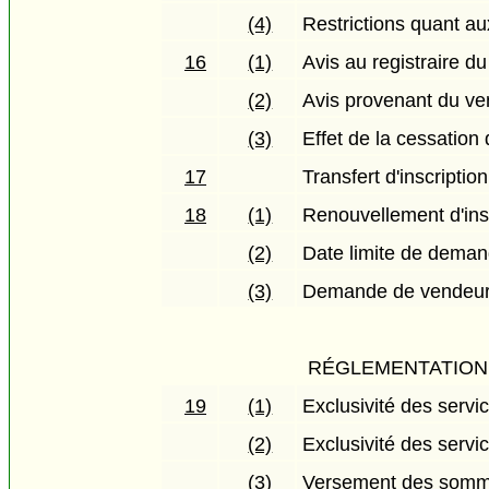
(4)
Restrictions quant a
16
(1)
Avis au registraire du
(2)
Avis provenant du v
(3)
Effet de la cessation
17
Transfert d'inscripti
18
(1)
Renouvellement d'ins
(2)
Date limite de dema
(3)
Demande de vendeur 
RÉGLEMENTATION 
19
(1)
Exclusivité des servi
(2)
Exclusivité des serv
(3)
Versement des somme