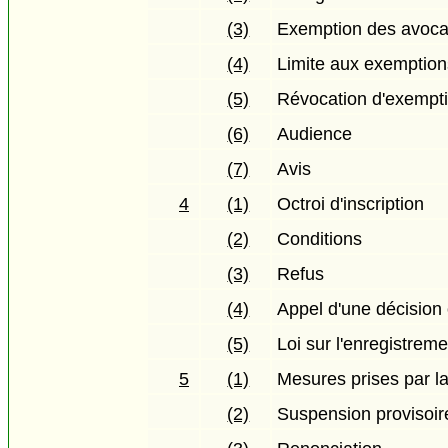
(3)
Exemption des avoca
(4)
Limite aux exemption
(5)
Révocation d'exempt
(6)
Audience
(7)
Avis
4
(1)
Octroi d'inscription
(2)
Conditions
(3)
Refus
(4)
Appel d'une décision 
(5)
Loi sur l'enregistre
5
(1)
Mesures prises par 
(2)
Suspension provisoir