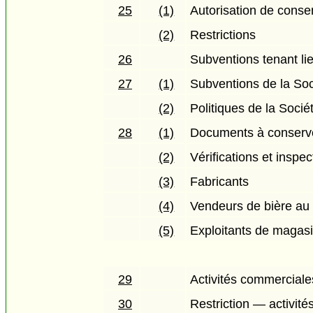
25
(1)
Autorisation de consen
(2)
Restrictions
26
Subventions tenant li
27
(1)
Subventions de la Soc
(2)
Politiques de la Socié
28
(1)
Documents à conserver
(2)
Vérifications et inspec
(3)
Fabricants
(4)
Vendeurs de bière au 
(5)
Exploitants de magas
29
Activités commercial
30
Restriction — activité