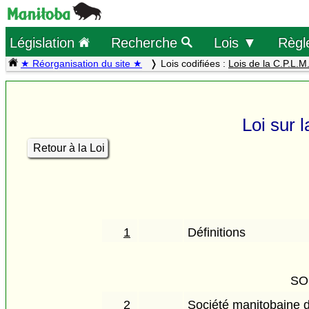
Législation
Recherche
Lois ▼
Règl
★ Réorganisation du site ★
Lois codifiées :
Lois de la C.P.L.M
Loi sur 
Retour à la Loi
1
Définitions
SO
2
Société manitobaine de