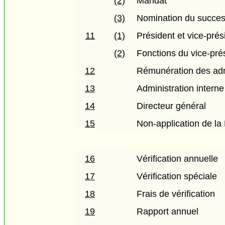
(2)
Mandat
(3)
Nomination du succe
11
(1)
Président et vice-prés
(2)
Fonctions du vice-pré
12
Rémunération des adm
13
Administration interne
14
Directeur général
15
Non-application de la 
16
Vérification annuelle
17
Vérification spéciale
18
Frais de vérification
19
Rapport annuel