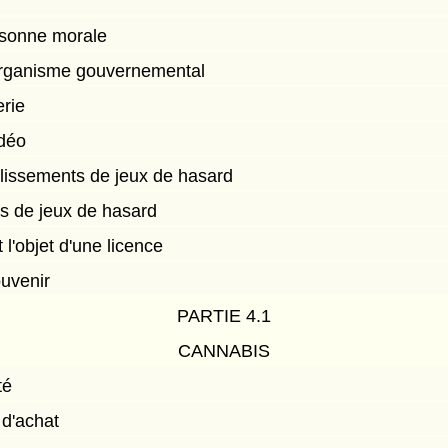
rsonne morale
'organisme gouvernemental
erie
idéo
blissements de jeux de hasard
s de jeux de hasard
t l'objet d'une licence
ouvenir
PARTIE 4.1
CANNABIS
té
 d'achat