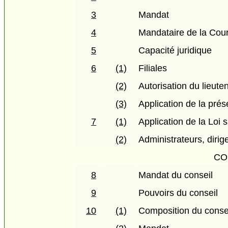
3
Mandat
4
Mandataire de la Cou
5
Capacité juridique
6
(1)
Filiales
(2)
Autorisation du lieut
(3)
Application de la prése
7
(1)
Application de la Loi 
(2)
Administrateurs, diri
CO
8
Mandat du conseil
9
Pouvoirs du conseil
10
(1)
Composition du conse