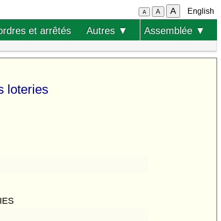
A
English
A
A
ordres et arrêtés
Autres ▼
Assemblée ▼
 loteries
IES