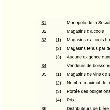
31
Monopole de la Socié
32
Magasins d'alcools
33
(1)
Magasins d'alcools ho
(2)
Magasins tenus par de
(3)
Aucune exigence quant
34
Vendeurs de boissons 
35
(1)
Magasins de vins de s
(2)
Nombre maximal de 
(3)
Portée des obligations
(4)
Prix
36
Distributeurs de bière