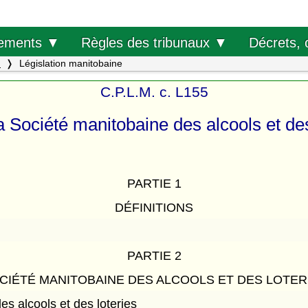
Décrets, 
ements ▼
Règles des tribunaux ▼
.
Législation manitobaine
C.P.L.M. c. L155
la Société manitobaine des alcools et des
PARTIE 1
DÉFINITIONS
PARTIE 2
CIÉTÉ MANITOBAINE DES ALCOOLS ET DES LOTER
s alcools et des loteries