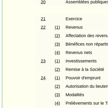
20
Assemblées publiques
21
Exercice
22
(1)
Revenus
(2)
Affectation des reven
(3)
Bénéfices non réparti
(4)
Revenus nets
23
(1)
Investissements
(2)
Remise à la Société
24
(1)
Pouvoir d'emprunt
(2)
Autorisation du lieut
(3)
Modalités
(4)
Prélèvements sur le T