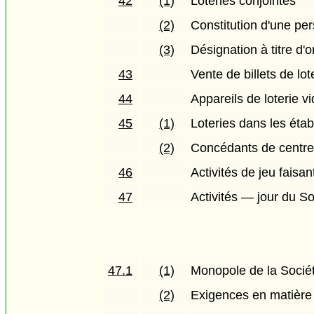
42
(1)
Loteries conjointes
(2)
Constitution d'une pe
(3)
Désignation à titre d
43
Vente de billets de lot
44
Appareils de loterie v
45
(1)
Loteries dans les éta
(2)
Concédants de centre
46
Activités de jeu faisan
47
Activités — jour du S
47.1
(1)
Monopole de la Socié
(2)
Exigences en matière