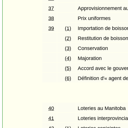
37
Approvisionnement au
38
Prix uniformes
39
(1)
Importation de boisso
(2)
Restitution de boisson
(3)
Conservation
(4)
Majoration
(5)
Accord avec le gouve
(6)
Définition d'« agent 
40
Loteries au Manitoba
41
Loteries interprovinci