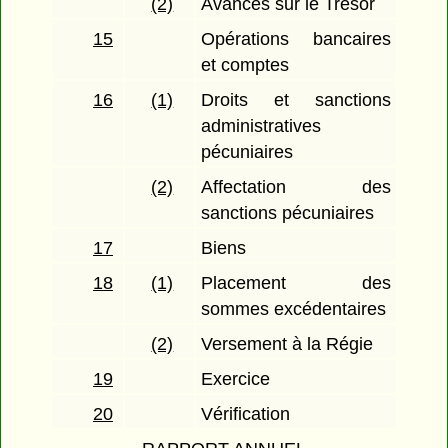
(2)
Avances sur le Trésor
15
Opérations bancaires
et comptes
16
(1)
Droits et sanctions
administratives
pécuniaires
(2)
Affectation des
sanctions pécuniaires
17
Biens
18
(1)
Placement des
sommes excédentaires
(2)
Versement à la Régie
19
Exercice
20
Vérification