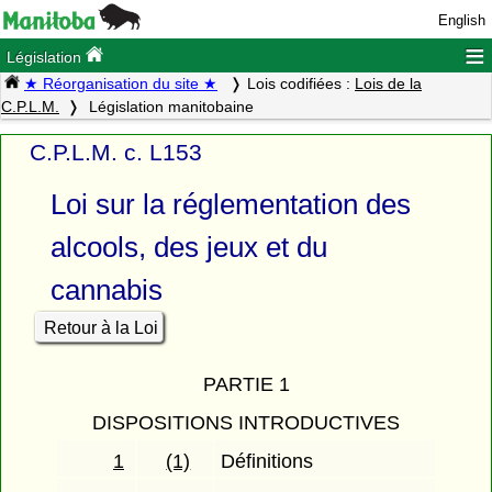
English
≡
Législation
★ Réorganisation du site ★
Lois codifiées :
Lois de la
C.P.L.M.
Législation manitobaine
C.P.L.M. c. L153
Loi sur la réglementation des
alcools, des jeux et du
cannabis
Retour à la Loi
PARTIE 1
DISPOSITIONS INTRODUCTIVES
1
(1)
Définitions