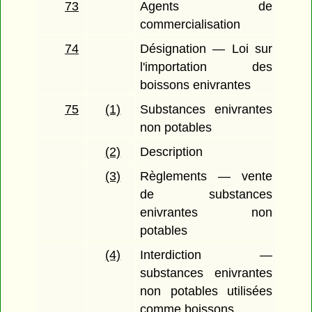
73
Agents de
commercialisation
74
Désignation — Loi sur
l'importation des
boissons enivrantes
75
(1)
Substances enivrantes
non potables
(2)
Description
(3)
Règlements — vente
de substances
enivrantes non
potables
(4)
Interdiction —
substances enivrantes
non potables utilisées
comme boissons