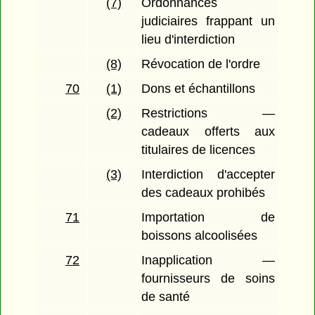
(7)
Ordonnances
judiciaires frappant un
lieu d'interdiction
(8)
Révocation de l'ordre
70
(1)
Dons et échantillons
(2)
Restrictions —
cadeaux offerts aux
titulaires de licences
(3)
Interdiction d'accepter
des cadeaux prohibés
71
Importation de
boissons alcoolisées
72
Inapplication —
fournisseurs de soins
de santé