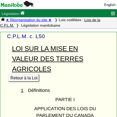
English
≡
Législation
★ Réorganisation du site ★
Lois codifiées :
Lois de la
C.P.L.M.
Législation manitobaine
C.P.L.M. c. L50
LOI SUR LA MISE EN
VALEUR DES TERRES
AGRICOLES
Retour à la Loi
1
Définitions
PARTIE I
APPLICATION DES LOIS DU
PARLEMENT DU CANADA